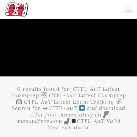
0 results found for: CTFL-AuT Latest
Examprep
CTFL-AuT Latest Examprep
CTFL-AuT Latest Exam Testking 🏵
Search for ➡ CTFL-AuT
and download
it for free immediately on ▛
www.pdfvce.com ▟
CTFL-AuT Valid
Test Simulator