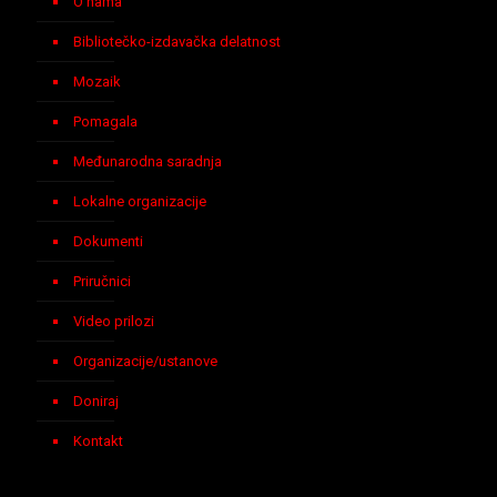
O nama
Bibliotečko-izdavačka delatnost
Mozaik
Pomagala
Međunarodna saradnja
Lokalne organizacije
Dokumenti
Priručnici
Video prilozi
Organizacije/ustanove
Doniraj
Kontakt