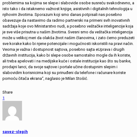
problemima sa kojima se slepe i slabovide osobe susreću svakodnevno, a
isto tako i da istaknemo važnost knjige, asistivnih i digitalnih tehnologija u
njihovim životima. Sporazum koji smo danas potpisali nas posebno
obavezuje da nastavimo da radimo partnerski na primeni svih inovativnih
sadržaja koje ovo Ministarstvo nudi, a posebno veštačke inteligencije koja
je sve više prisutna u našim životima. Svesni smo da veštačka inteligencija
može u velikoj meri da olakša život našim članovima, i zato ćemo preduzeti
sve korake kako bi njene potencijale i mogućnosti iskoristili na pravi način.
Veoma je važna i dostupnost sajtova, posebno sajta eUprava i drugih
državnih institucija, kako bi slepe osobe samostalno mogle da ih koriste,
ali treba apelovati i na medijske kuće i ostale institucije kao što su banke,
prodajni lanci, da svoje sajtove i portale učine dostupnim slepim i
slabovidim korisnicima koji su prinuđeni da telefone i računare koriste
pomoću čitača ekrana“, naglasio je Milan Stošić.
Share
1
savez-slepih