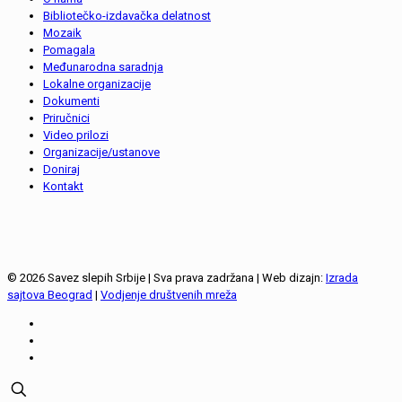
Bibliotečko-izdavačka delatnost
Mozaik
Pomagala
Međunarodna saradnja
Lokalne organizacije
Dokumenti
Priručnici
Video prilozi
Organizacije/ustanove
Doniraj
Kontakt
© 2026 Savez slepih Srbije | Sva prava zadržana | Web dizajn:
Izrada
sajtova Beograd
|
Vodjenje društvenih mreža