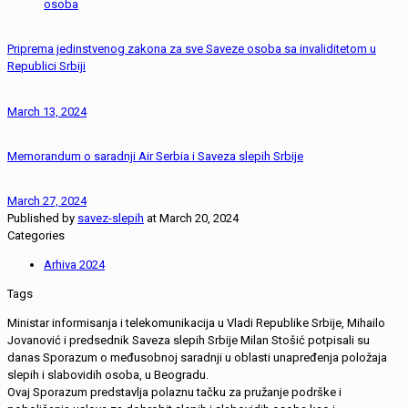
osoba
Priprema jedinstvenog zakona za sve Saveze osoba sa invaliditetom u
Republici Srbiji
March 13, 2024
Memorandum o saradnji Air Serbia i Saveza slepih Srbije
March 27, 2024
Published by
savez-slepih
at
March 20, 2024
Categories
Arhiva 2024
Tags
Ministar informisanja i telekomunikacija u Vladi Republike Srbije, Mihailo
Jovanović i predsednik Saveza slepih Srbije Milan Stošić potpisali su
danas Sporazum o međusobnoj saradnji u oblasti unapređenja položaja
slepih i slabovidih osoba, u Beogradu.
Ovaj Sporazum predstavlja polaznu tačku za pružanje podrške i