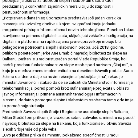
poboljšanja uslova za dobrobit slepih i slabovidih osoba kao i
preduzimanju konkretnih zajedničkih mera u cilju dostupnosti i
pristupačnosti informacija.
„Potpisivanje današnjeg Sporazuma predstavlja još jedan korak ka
stvaranju inkluzivnijeg društva u kojem svi građani imaju jednaku
mogućnost pristupa informacijama i novim tehnologijama. Poseban fokus
stavljamo na primenu digitalnih alata, uključujući veštačku inteligenciju, na
digitalnim platformama i aplikacijama javne uprave koje moraju biti
prilagođene potrebama slepih i slabovidih osoba. Još 2018. godine,
prilikom posete premijerke Ane Brnabić najvećoj biblioteci za slepe na
Balkanu, pušten je u rad pristupačan portal Vlade Republike Srbije, koji
sadrži posebnu funkcionalnost za slepe osobe pod nazivom „Čitaj mi“, a
koju je u međuvremenu implementiralo na desetine državnih portala. Sada
želimo da idemo dalje sa novim rešenjima i poboljšanjima“, rekao je
ministar Jovanović i istakao da će se založiti da Ministarstvo informisanja i
telekomunikacija, pored pomoći kroz sufinansiranje projekata u oblasti
javnog informisanja i primene asistivnih tehnologija i informacionih
sistema, dodatno pomogne slepim i slabovidim osobama tamo gde im je
ta pomoć najpotrebnija.
Predsednik Saveza slepih Srbije i Regionalne asociacije slepih Balkana,
Milan Stošić tom prilikom je izrazio posebnu zahvalnost ministru na poseti
najvećoj biblioteci za slepe na Balkanu, koja funkcioniše u okviru Saveza
slepih Srbije više od pola veka.
„Ovo je odlična prilika da ministru pokažemo specifičnosti u radu i