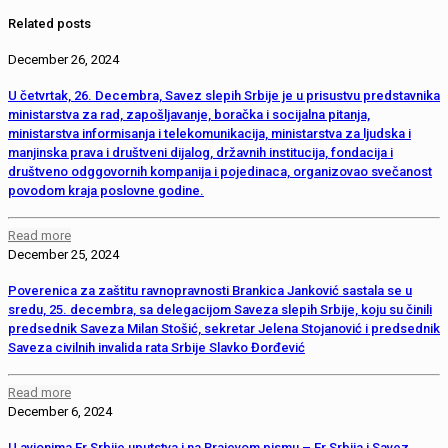
Related posts
December 26, 2024
U četvrtak, 26. Decembra, Savez slepih Srbije je u prisustvu predstavnika
ministarstva za rad, zapošljavanje, boračka i socijalna pitanja,
ministarstva informisanja i telekomunikacija, ministarstva za ljudska i
manjinska prava i društveni dijalog, državnih institucija, fondacija i
društveno odggovornih kompanija i pojedinaca, organizovao svečanost
povodom kraja poslovne godine.
Read more
December 25, 2024
Poverenica za zaštitu ravnopravnosti Brankica Janković sastala se u
sredu, 25. decembra, sa delegacijom Saveza slepih Srbije, koju su činili
predsednik Saveza Milan Stošić, sekretar Jelena Stojanović i predsednik
Saveza civilnih invalida rata Srbije Slavko Đorđević
Read more
December 6, 2024
U avionima Er Srbije uputstva i na Brajevom pismu – Er Srbija i Savez