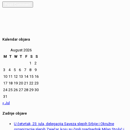
Kalendar objava
August 2026
M
T
W
T
F
S
S
1
2
3
4
5
6
7
8
9
10
11
12
13
14
15
16
17
18
19
20
21
22
23
24
25
26
27
28
29
30
31
« Jul
Zadnje objave
U četvrtak, 23. jula, delegacija Saveza slepih Srbije i Okružne
organizacije slepih Zaječar, koju su činili predsednik Milan Stošić i