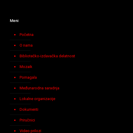
Meni
Početna
O nama
Bibliotečko-izdavačka delatnost
Mozaik
Pomagala
Međunarodna saradnja
Lokalne organizacije
Dokumenti
Priručnici
Video prilozi