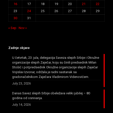
16
17
18
19
20
21
22
23
24
25
26
27
28
29
30
31
« Sep
Nov »
Zadnje objave
U četvrtak, 23. jula, delegacija Saveza slepih Srbije i Okružne
organizacije slepih Zaječar, koju su činili predsednik Milan
Stošić i potpredsednik Okružne organizacije slepih Zaječar
Vojislav Izvonar, održala je radni sastanak sa
gradonačelnikom Zaječara Vladimirom Videnovićem.
July 23, 2026
Danas Savez slepih Srbije obeležava veliki jubilej – 80
godina od osnivanja.
July 14, 2026