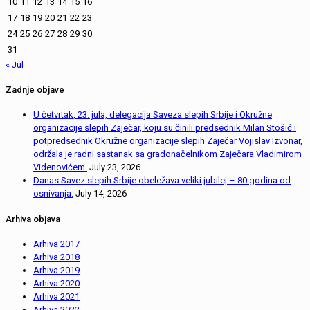
10
11
12
13
14
15
16
17
18
19
20
21
22
23
24
25
26
27
28
29
30
31
« Jul
Zadnje objave
U četvrtak, 23. jula, delegacija Saveza slepih Srbije i Okružne
organizacije slepih Zaječar, koju su činili predsednik Milan Stošić i
potpredsednik Okružne organizacije slepih Zaječar Vojislav Izvonar,
održala je radni sastanak sa gradonačelnikom Zaječara Vladimirom
Videnovićem.
July 23, 2026
Danas Savez slepih Srbije obeležava veliki jubilej – 80 godina od
osnivanja.
July 14, 2026
Arhiva objava
Arhiva 2017
Arhiva 2018
Arhiva 2019
Arhiva 2020
Arhiva 2021
Arhiva 2022