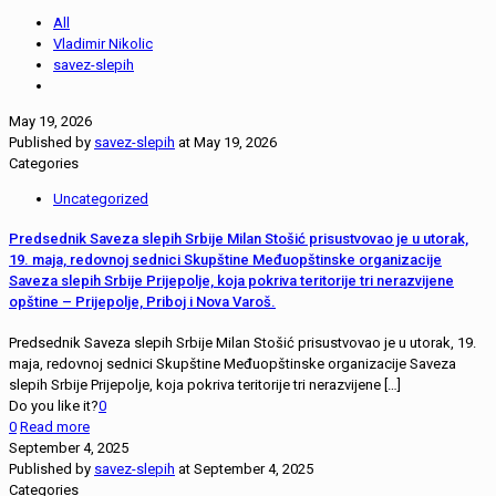
All
Vladimir Nikolic
savez-slepih
May 19, 2026
Published by
savez-slepih
at
May 19, 2026
Categories
Uncategorized
Predsednik Saveza slepih Srbije Milan Stošić prisustvovao je u utorak,
19. maja, redovnoj sednici Skupštine Međuopštinske organizacije
Saveza slepih Srbije Prijepolje, koja pokriva teritorije tri nerazvijene
opštine – Prijepolje, Priboj i Nova Varoš.
Predsednik Saveza slepih Srbije Milan Stošić prisustvovao je u utorak, 19.
maja, redovnoj sednici Skupštine Međuopštinske organizacije Saveza
slepih Srbije Prijepolje, koja pokriva teritorije tri nerazvijene
[…]
Do you like it?
0
0
Read more
September 4, 2025
Published by
savez-slepih
at
September 4, 2025
Categories