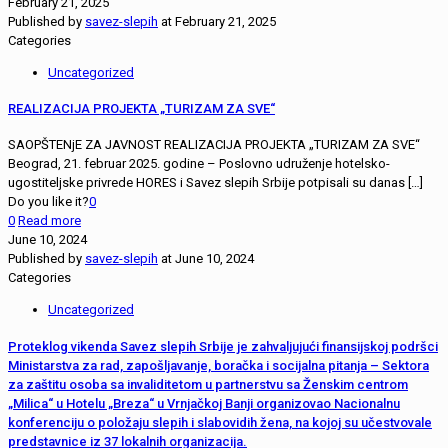
February 21, 2025
Published by
savez-slepih
at
February 21, 2025
Categories
Uncategorized
REALIZACIJA PROJEKTA „TURIZAM ZA SVE“
SAOPŠTENjE ZA JAVNOST REALIZACIJA PROJEKTA „TURIZAM ZA SVE“
Beograd, 21. februar 2025. godine – Poslovno udruženje hotelsko-
ugostiteljske privrede HORES i Savez slepih Srbije potpisali su danas
[…]
Do you like it?
0
0
Read more
June 10, 2024
Published by
savez-slepih
at
June 10, 2024
Categories
Uncategorized
Proteklog vikenda Savez slepih Srbije je zahvaljujući finansijskoj podršci
Ministarstva za rad, zapošljavanje, boračka i socijalna pitanja – Sektora
za zaštitu osoba sa invaliditetom u partnerstvu sa Ženskim centrom
„Milica“ u Hotelu „Breza“ u Vrnjačkoj Banji organizovao Nacionalnu
konferenciju o položaju slepih i slabovidih žena, na kojoj su učestvovale
predstavnice iz 37 lokalnih organizacija.