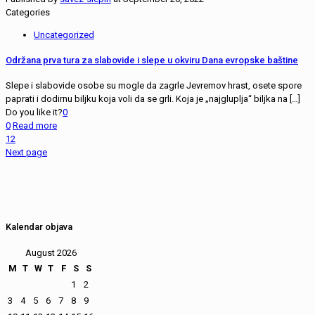
Categories
Uncategorized
Održana prva tura za slabovide i slepe u okviru Dana evropske baštine
Slepe i slabovide osobe su mogle da zagrle Jevremov hrast, osete spore
paprati i dodirnu biljku koja voli da se grli. Koja je „najgluplja“ biljka na
[…]
Do you like it?
0
0
Read more
1
2
Next page
Kalendar objava
August 2026
M
T
W
T
F
S
S
1
2
3
4
5
6
7
8
9