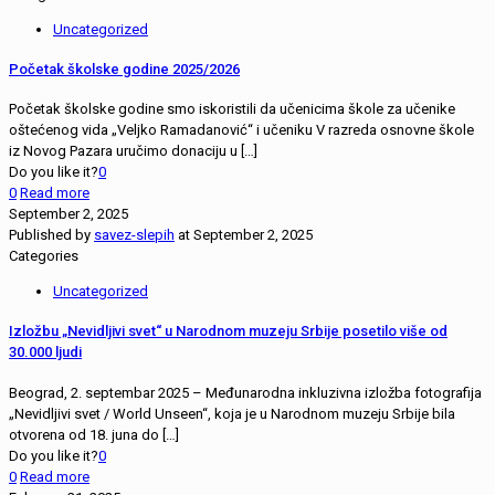
Uncategorized
Početak školske godine 2025/2026
Početak školske godine smo iskoristili da učenicima škole za učenike
oštećenog vida „Veljko Ramadanović“ i učeniku V razreda osnovne škole
iz Novog Pazara uručimo donaciju u
[…]
Do you like it?
0
0
Read more
September 2, 2025
Published by
savez-slepih
at
September 2, 2025
Categories
Uncategorized
Izložbu „Nevidljivi svet“ u Narodnom muzeju Srbije posetilo više od
30.000 ljudi
Beograd, 2. septembar 2025 – Međunarodna inkluzivna izložba fotografija
„Nevidljivi svet / World Unseen“, koja je u Narodnom muzeju Srbije bila
otvorena od 18. juna do
[…]
Do you like it?
0
0
Read more