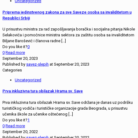
Uncategorized
Priprema jedinstvenog zakona za sve Saveze osoba sa invaliditetom u
Republici Srbiji
U prisustvu ministra za rad zapošljavanja boračka i socijalna pitanja Nikole
Selakovića i pomoćnice ministra sektora za zaštitu osoba sa invaliditetom
Biljane Barošević i članova radne
[…]
Do you like it?
0
0
Read more
September 20, 2023
Published by
savez-slepih
at
September 20, 2023
Categories
Uncategorized
Prva inkluzivna tura obilazak Hrama sv. Save
Prva inkluzivna tura obilazak Hrama sv. Save održana je danas uz podršku
turističkog vodiča i turističke organizacije grada Beograda, u prisustvu
učenika škole za učenike oštećenog
[…]
Do you like it?
1
0
Read more
September 20, 2022
Published by
savez-slepih
at
September 20, 2022