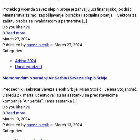
Proteklog vikenda Savez slepih Srbije je zahvaljujući finansijskoj podršci
Ministarstva za rad, zapošljavanje, boračka i socijalna pitanja – Sektora za
zaštitu osoba sa invaliditetom u partnerstvu
[…]
Do you like it?
0
0
Read more
March 27, 2024
Published by
savez-slepih
at
March 27, 2024
Categories
Arhiva 2024
Uncategorized
Memorandum o saradnji Air Serbia i Saveza slepih Srbije
Predsednik i sekretar Saveza slepih Srbije, Milan Stošić i Jelena Stojanović,
u sredu 27. marta, učestvovali su na sastanku sa predstavnicima
kompanije “Air Serbia”. Tema sastanka
[…]
Do you like it?
0
0
Read more
March 13, 2024
Published by
savez-slepih
at
March 13, 2024
Categories