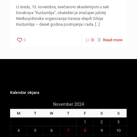
U sredu, 13. novembra, svečanom akademijom u sali
bioskopa “Kuršumlija”, obeležen je značajan jubilej
Međuopštinske organizacije Saveza slepih Srbije
Kuršumlija – deset godina postojanja i rada.
[…]
0
0
Read more
Kalendar objava
November 2024
M
T
W
T
F
S
S
1
2
3
4
5
6
7
8
9
10