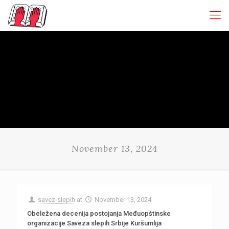
November 13, 2024
savez-slepih
at
November 13, 2024
Obeležena decenija postojanja Međuopštinske
organizacije Saveza slepih Srbije Kuršumlija