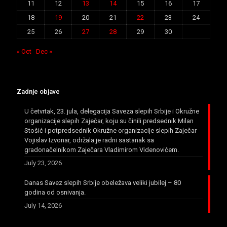
11
12
13
14
15
16
17
18
19
20
21
22
23
24
25
26
27
28
29
30
« Oct
Dec »
Zadnje objave
U četvrtak, 23. jula, delegacija Saveza slepih Srbije i Okružne
organizacije slepih Zaječar, koju su činili predsednik Milan
Stošić i potpredsednik Okružne organizacije slepih Zaječar
Vojislav Izvonar, održala je radni sastanak sa
gradonačelnikom Zaječara Vladimirom Videnovićem.
July 23, 2026
Danas Savez slepih Srbije obeležava veliki jubilej – 80
godina od osnivanja.
July 14, 2026