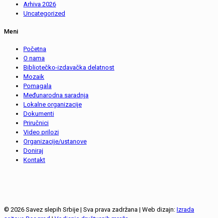
Arhiva 2026
Uncategorized
Meni
Početna
O nama
Bibliotečko-izdavačka delatnost
Mozaik
Pomagala
Međunarodna saradnja
Lokalne organizacije
Dokumenti
Priručnici
Video prilozi
Organizacije/ustanove
Doniraj
Kontakt
© 2026 Savez slepih Srbije | Sva prava zadržana | Web dizajn:
Izrada