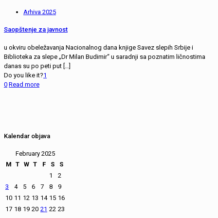
Arhiva 2025
Saopštenje za javnost
u okviru obeležavanja Nacionalnog dana knjige Savez slepih Srbije i
Biblioteka za slepe „Dr Milan Budimir“ u saradnji sa poznatim ličnostima
danas su po peti put
[…]
Do you like it?
1
0
Read more
Kalendar objava
February 2025
M
T
W
T
F
S
S
1
2
3
4
5
6
7
8
9
10
11
12
13
14
15
16
17
18
19
20
21
22
23