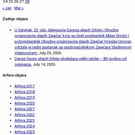
24
25
26
27
28
« Jan
Mar »
Zadnje objave
U četvrtak, 23. jula, delegacija Saveza slepih Srbije i Okružne
organizacije slepih Zaječar, koju su činili predsednik Milan Stošić i
potpredsednik Okružne organizacije slepih Zaječar Vojislav Izvonar,
održala je radni sastanak sa gradonačelnikom Zaječara Vladimirom
Videnovićem.
July 23, 2026
Danas Savez slepih Srbije obeležava veliki jubilej – 80 godina od
osnivanja.
July 14, 2026
Arhiva objava
Arhiva 2017
Arhiva 2018
Arhiva 2019
Arhiva 2020
Arhiva 2021
Arhiva 2022
Arhiva 2023
Arhiva 2024
Arhiva 2025