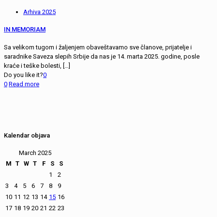
Arhiva 2025
IN MEMORIAM
Sa velikom tugom i žaljenjem obaveštavamo sve članove, prijatelje i
saradnike Saveza slepih Srbije da nas je 14. marta 2025. godine, posle
kraće i teške bolesti,
[…]
Do you like it?
0
0
Read more
Kalendar objava
March 2025
M
T
W
T
F
S
S
1
2
3
4
5
6
7
8
9
10
11
12
13
14
15
16
17
18
19
20
21
22
23