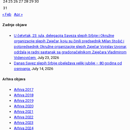
24
25
26
27
28
29
30
31
« Feb
Apr »
Zadnje objave
U četvrtak, 23. jula, delegacija Saveza slepih Srbije i Okružne
organizacije slepih Zaječar, koju su činili predsednik Milan Stošić i
potpredsednik Okružne organizacije slepih Zaječar Vojislav Izvonar,
održala je radni sastanak sa gradonačelnikom Zaječara Vladimirom
Videnovićem.
July 23, 2026
Danas Savez slepih Srbije obeležava veliki jubilej – 80 godina od
osnivanja.
July 14, 2026
Arhiva objava
Arhiva 2017
Arhiva 2018
Arhiva 2019
Arhiva 2020
Arhiva 2021
Arhiva 2022
Arhiva 2023
Arhiva 2024