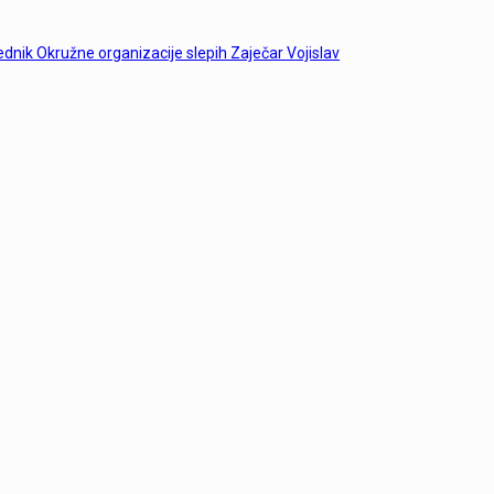
dsednik Okružne organizacije slepih Zaječar Vojislav