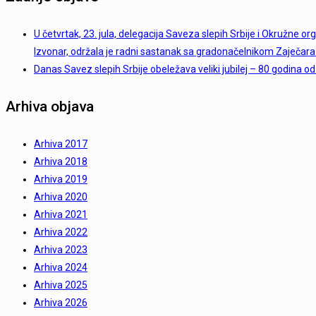
U četvrtak, 23. jula, delegacija Saveza slepih Srbije i Okružne or
Izvonar, održala je radni sastanak sa gradonačelnikom Zaječar
Danas Savez slepih Srbije obeležava veliki jubilej – 80 godina od
Arhiva objava
Arhiva 2017
Arhiva 2018
Arhiva 2019
Arhiva 2020
Arhiva 2021
Arhiva 2022
Arhiva 2023
Arhiva 2024
Arhiva 2025
Arhiva 2026