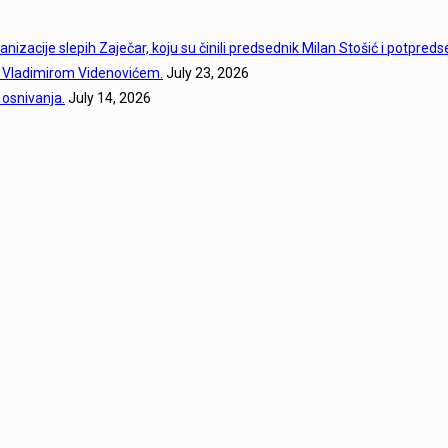
ganizacije slepih Zaječar, koju su činili predsednik Milan Stošić i potpre
a Vladimirom Videnovićem.
July 23, 2026
 osnivanja.
July 14, 2026