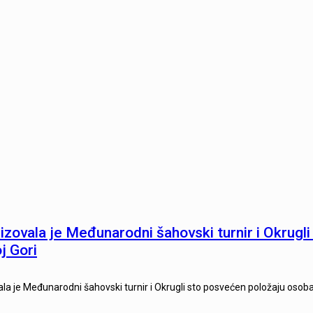
izovala je Međunarodni šahovski turnir i Okrugl
oj Gori
la je Međunarodni šahovski turnir i Okrugli sto posvećen položaju osoba s