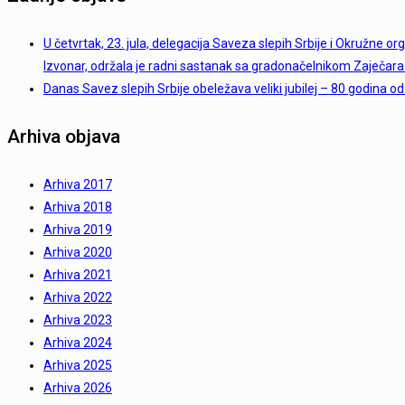
U četvrtak, 23. jula, delegacija Saveza slepih Srbije i Okružne or
Izvonar, održala je radni sastanak sa gradonačelnikom Zaječar
Danas Savez slepih Srbije obeležava veliki jubilej – 80 godina od
Arhiva objava
Arhiva 2017
Arhiva 2018
Arhiva 2019
Arhiva 2020
Arhiva 2021
Arhiva 2022
Arhiva 2023
Arhiva 2024
Arhiva 2025
Arhiva 2026