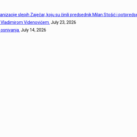
ganizacije slepih Zaječar, koju su činili predsednik Milan Stošić i potpre
a Vladimirom Videnovićem.
July 23, 2026
 osnivanja.
July 14, 2026