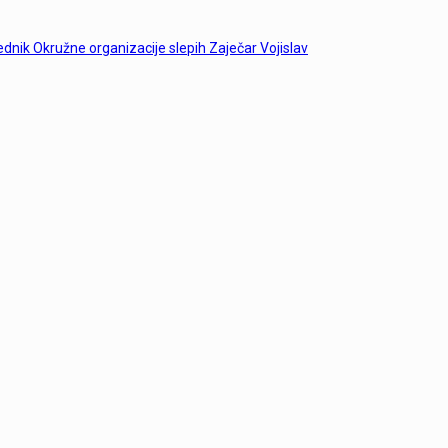
dsednik Okružne organizacije slepih Zaječar Vojislav