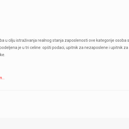
 u cilju istraživanja realnog stanja zaposlenosti ove kategorije osoba sa
odeljena je u tri celine: opšti podaci, upitnik za nezaposlene i upitnik
ke.
rm…