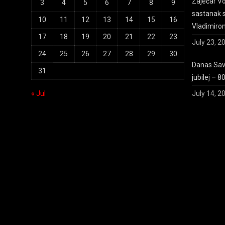
Zaječar Voj
3
4
5
6
7
8
9
sastanak 
10
11
12
13
14
15
16
Vladimiro
17
18
19
20
21
22
23
July 23, 2
24
25
26
27
28
29
30
Danas Save
31
jubilej – 8
« Jul
July 14, 2