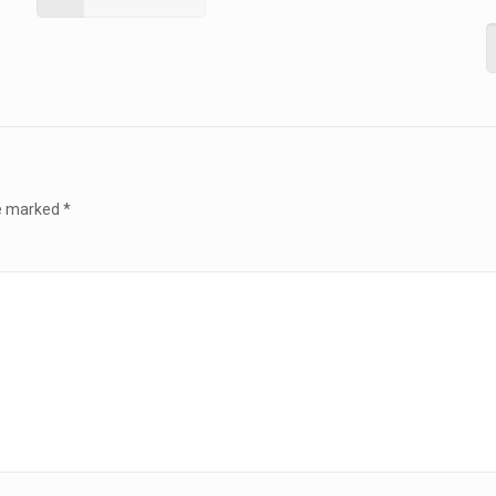
re marked
*