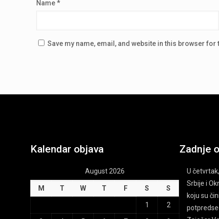
Name
*
Save my name, email, and website in this browser for 
Kalendar objava
Zadnje 
August 2026
U četvrtak,
Srbije i O
M
T
W
T
F
S
S
koju su čin
1
2
potpredsed