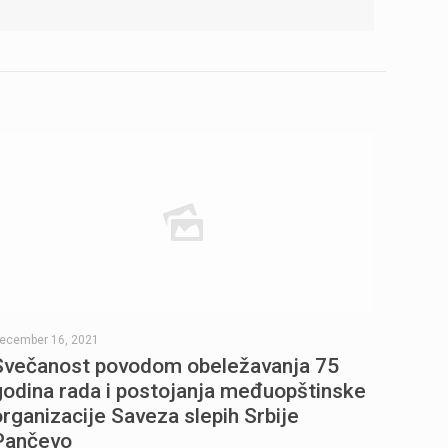
ecember 16, 2021
Svečanost povodom obeležavanja 75
godina rada i postojanja međuopštinske
organizacije Saveza slepih Srbije
Pančevo