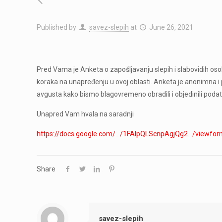
Published by
savez-slepih
at
June 26, 2021
Pred Vama je Anketa o zapošljavanju slepih i slabovidih osoba
koraka na unapređenju u ovoj oblasti. Anketa je anonimna i p
avgusta kako bismo blagovremeno obradili i objedinili podat
Unapred Vam hvala na saradnji
https://docs.google.com/…/1FAIpQLScnpAgjQg2…/viewfo
Share
savez-slepih