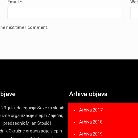
Email
*
Web
the next time I comment.
objave
Arhiva objava
 23. jula, delegacija Saveza slepih
Arhiva 2017
kružne organizacije slepih Zaječar,
Arhiva 2018
ili predsednik Milan Stošić i
nik Okružne organizacije slepih
Arhiva 2019