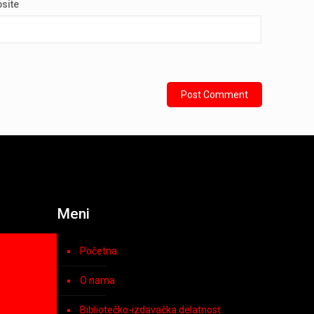
site
Meni
Početna
O nama
Bibliotečko-izdavačka delatnost