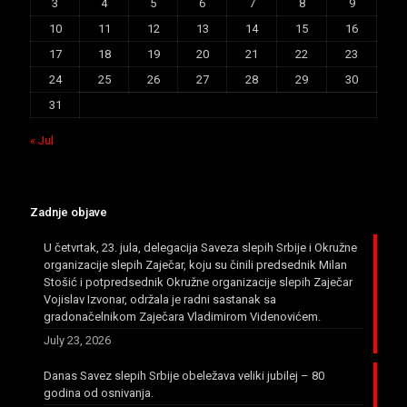
3
4
5
6
7
8
9
10
11
12
13
14
15
16
17
18
19
20
21
22
23
24
25
26
27
28
29
30
31
« Jul
Zadnje objave
U četvrtak, 23. jula, delegacija Saveza slepih Srbije i Okružne
organizacije slepih Zaječar, koju su činili predsednik Milan
Stošić i potpredsednik Okružne organizacije slepih Zaječar
Vojislav Izvonar, održala je radni sastanak sa
gradonačelnikom Zaječara Vladimirom Videnovićem.
July 23, 2026
Danas Savez slepih Srbije obeležava veliki jubilej – 80
godina od osnivanja.