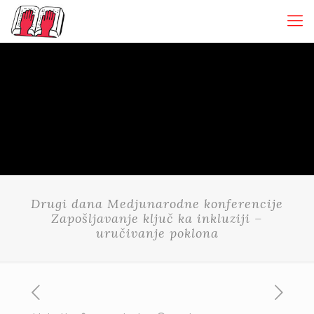
Drugi dana Medjunarodne konferencije
Zapošljavanje ključ ka inkluziji –
uručivanje poklona