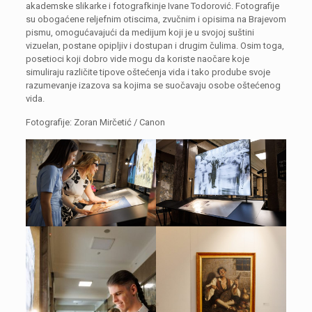
akademske slikarke i fotografkinje Ivane Todorović. Fotografije
su obogaćene reljefnim otiscima, zvučnim i opisima na Brajevom
pismu, omogućavajući da medijum koji je u svojoj suštini
vizuelan, postane opipljiv i dostupan i drugim čulima. Osim toga,
posetioci koji dobro vide mogu da koriste naočare koje
simuliraju različite tipove oštećenja vida i tako prodube svoje
razumevanje izazova sa kojima se suočavaju osobe oštećenog
vida.
Fotografije: Zoran Mirčetić / Canon