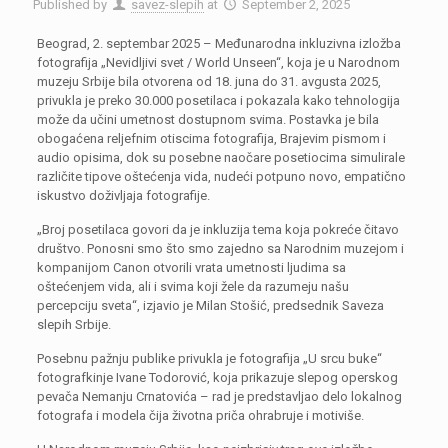
Published by
savez-slepih
at
September 2, 2025
Beograd, 2. septembar 2025 – Međunarodna inkluzivna izložba
fotografija „Nevidljivi svet / World Unseen“, koja je u Narodnom
muzeju Srbije bila otvorena od 18. juna do 31. avgusta 2025,
privukla je preko 30.000 posetilaca i pokazala kako tehnologija
može da učini umetnost dostupnom svima. Postavka je bila
obogaćena reljefnim otiscima fotografija, Brajevim pismom i
audio opisima, dok su posebne naočare posetiocima simulirale
različite tipove oštećenja vida, nudeći potpuno novo, empatično
iskustvo doživljaja fotografije.
„Broj posetilaca govori da je inkluzija tema koja pokreće čitavo
društvo. Ponosni smo što smo zajedno sa Narodnim muzejom i
kompanijom Canon otvorili vrata umetnosti ljudima sa
oštećenjem vida, ali i svima koji žele da razumeju našu
percepciju sveta“, izjavio je Milan Stošić, predsednik Saveza
slepih Srbije.
Posebnu pažnju publike privukla je fotografija „U srcu buke“
fotografkinje Ivane Todorović, koja prikazuje slepog operskog
pevača Nemanju Crnatovića – rad je predstavljao delo lokalnog
fotografa i modela čija životna priča ohrabruje i motiviše.