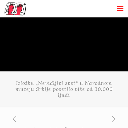
Izložbu „Nevidljivi svet“ u Narodnom
muzeju Srbije posetilo više od 30.000
ljudi