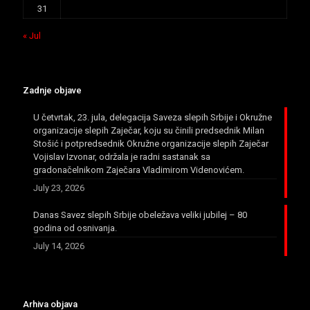
31
« Jul
Zadnje objave
U četvrtak, 23. jula, delegacija Saveza slepih Srbije i Okružne
organizacije slepih Zaječar, koju su činili predsednik Milan
Stošić i potpredsednik Okružne organizacije slepih Zaječar
Vojislav Izvonar, održala je radni sastanak sa
gradonačelnikom Zaječara Vladimirom Videnovićem.
July 23, 2026
Danas Savez slepih Srbije obeležava veliki jubilej – 80
godina od osnivanja.
July 14, 2026
Arhiva objava