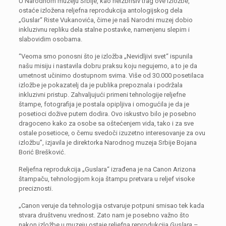
U Narodnom muzeju Srbije, kao neizbrisiv trag ove izložbe,
ostaće izložena reljefna reprodukcija antologijskog dela
„Guslar“ Riste Vukanovića, čime je naš Narodni muzej dobio
inkluzivnu repliku dela stalne postavke, namenjenu slepim i
slabovidim osobama.
“Veoma smo ponosni što je izložba „Nevidljivi svet“ ispunila
našu misiju i nastavila dobru praksu koju negujemo, a to je da
umetnost učinimo dostupnom svima. Više od 30.000 posetilaca
izložbe je pokazatelj da je publika prepoznala i podržala
inkluzivni pristup. Zahvaljujući primeni tehnologije reljefne
štampe, fotografija je postala opipljiva i omogućila je da je
posetioci dožive putem dodira. Ovo iskustvo bilo je posebno
dragoceno kako za osobe sa oštećenjem vida, tako i za sve
ostale posetioce, o čemu svedoči izuzetno interesovanje za ovu
izložbu”, izjavila je direktorka Narodnog muzeja Srbije Bojana
Borić Brešković.
Reljefna reprodukcija „Guslara“ izrađena je na Canon Arizona
štampaču, tehnologijom koja štampu pretvara u reljef visoke
preciznosti.
„Canon veruje da tehnologija ostvaruje potpuni smisao tek kada
stvara društvenu vrednost. Zato nam je posebno važno što
nakon izložbe u muzeju ostaje reljefna reprodukcija
Guslara
–