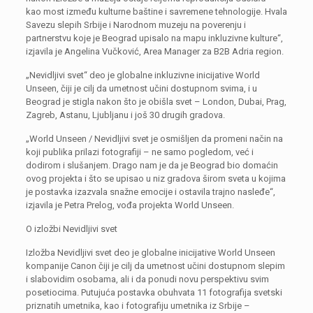
kao most između kulturne baštine i savremene tehnologije. Hvala
Savezu slepih Srbije i Narodnom muzeju na poverenju i
partnerstvu koje je Beograd upisalo na mapu inkluzivne kulture“,
izjavila je Angelina Vučković, Area Manager za B2B Adria region.
„Nevidljivi svet“ deo je globalne inkluzivne inicijative World
Unseen, čiji je cilj da umetnost učini dostupnom svima, i u
Beograd je stigla nakon što je obišla svet – London, Dubai, Prag,
Zagreb, Astanu, Ljubljanu i još 30 drugih gradova.
„World Unseen / Nevidljivi svet je osmišljen da promeni način na
koji publika prilazi fotografiji – ne samo pogledom, već i
dodirom i slušanjem. Drago nam je da je Beograd bio domaćin
ovog projekta i što se upisao u niz gradova širom sveta u kojima
je postavka izazvala snažne emocije i ostavila trajno nasleđe“,
izjavila je Petra Prelog, vođa projekta World Unseen.
O izložbi Nevidljivi svet
Izložba Nevidljivi svet deo je globalne inicijative World Unseen
kompanije Canon čiji je cilj da umetnost učini dostupnom slepim
i slabovidim osobama, ali i da ponudi novu perspektivu svim
posetiocima. Putujuća postavka obuhvata 11 fotografija svetski
priznatih umetnika, kao i fotografiju umetnika iz Srbije –