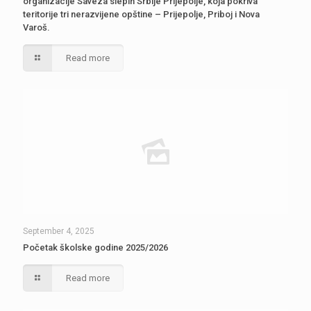
organizacije Saveza slepih Srbije Prijepolje, koja pokriva
teritorije tri nerazvijene opštine – Prijepolje, Priboj i Nova
Varoš.
Read more
September 4, 2025
Početak školske godine 2025/2026
Read more