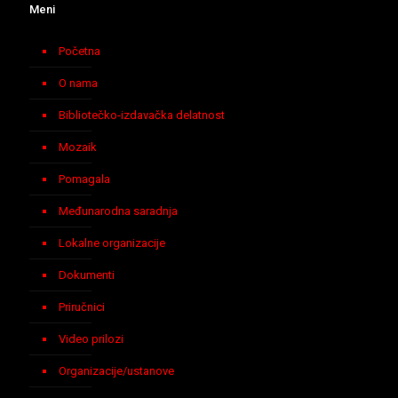
Meni
Početna
O nama
Bibliotečko-izdavačka delatnost
Mozaik
Pomagala
Međunarodna saradnja
Lokalne organizacije
Dokumenti
Priručnici
Video prilozi
Organizacije/ustanove