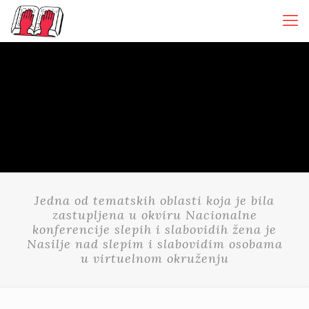
Jedna od tematskih oblasti koja je bila
zastupljena u okviru Nacionalne
konferencije slepih i slabovidih žena je
Nasilje nad slepim i slabovidim osobama
u virtuelnom okruženju