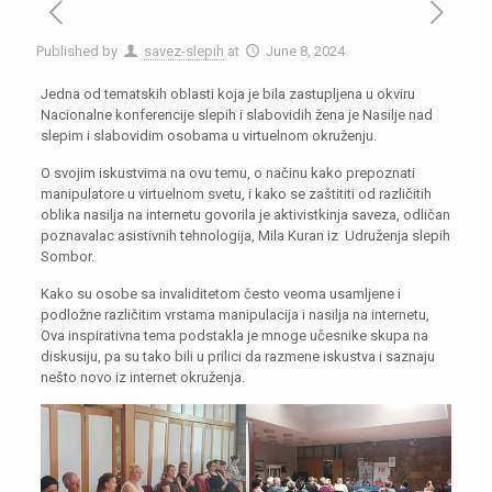
Published by
savez-slepih
at
June 8, 2024
Jedna od tematskih oblasti koja je bila zastupljena u okviru
Nacionalne konferencije slepih i slabovidih žena je Nasilje nad
slepim i slabovidim osobama u virtuelnom okruženju.
O svojim iskustvima na ovu temu, o načinu kako prepoznati
manipulatore u virtuelnom svetu, i kako se zaštititi od različitih
oblika nasilja na internetu govorila je aktivistkinja saveza, odličan
poznavalac asistivnih tehnologija, Mila Kuran iz Udruženja slepih
Sombor.
Kako su osobe sa invaliditetom često veoma usamljene i
podložne različitim vrstama manipulacija i nasilja na internetu,
Ova inspirativna tema podstakla je mnoge učesnike skupa na
diskusiju, pa su tako bili u prilici da razmene iskustva i saznaju
nešto novo iz internet okruženja.