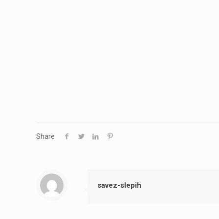
Share
savez-slepih