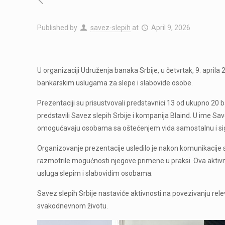
Published by
savez-slepih
at
April 9, 2026
U organizaciji Udruženja banaka Srbije, u četvrtak, 9. apri
bankarskim uslugama za slepe i slabovide osobe.
Prezentaciji su prisustvovali predstavnici 13 od ukupno 20 
predstavili Savez slepih Srbije i kompanija Blaind. U ime Sa
omogućavaju osobama sa oštećenjem vida samostalnu i sigurn
Organizovanje prezentacije usledilo je nakon komunikacije s
razmotrile mogućnosti njegove primene u praksi. Ova akti
usluga slepim i slabovidim osobama.
Savez slepih Srbije nastaviće aktivnosti na povezivanju rel
svakodnevnom životu.