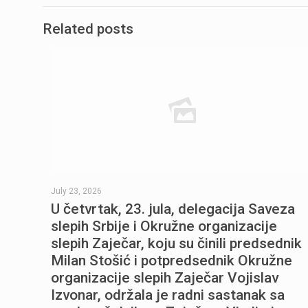
Related posts
July 23, 2026
U četvrtak, 23. jula, delegacija Saveza
slepih Srbije i Okružne organizacije
slepih Zaječar, koju su činili predsednik
Milan Stošić i potpredsednik Okružne
organizacije slepih Zaječar Vojislav
Izvonar, održala je radni sastanak sa