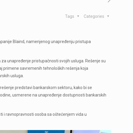
Tags
Categories
kompanije Blaind, namenjenog unapređenju pristupa
a za unapređenje pristupačnosti svojih usluga. Rešenje su
ačaj primene savremenih tehnoloških rešenja koja
rskih usluga.
o rešenje predstavi bankarskom sektoru, kako bi se
 godine, usmerene na unapređenje dostupnosti bankarskih
sti i ravnopravnosti osoba sa oštećenjem vida u