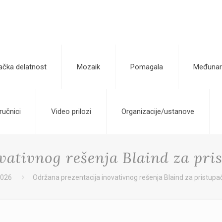
ačka delatnost
Mozaik
Pomagala
Međunar
ručnici
Video prilozi
Organizacije/ustanove
vativnog rešenja Blaind za pri
2026
Održana prezentacija inovativnog rešenja Blaind za pristup