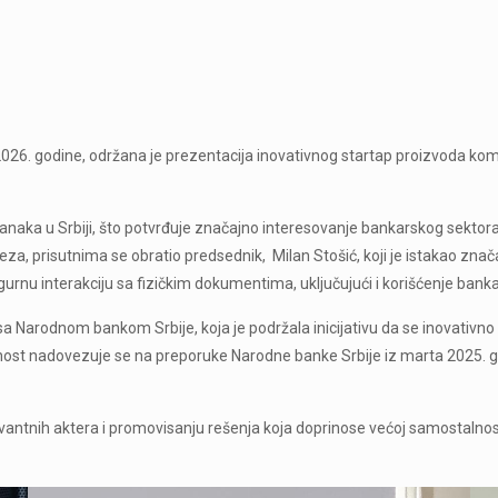
la 2026. godine, održana je prezentacija inovativnog startap proizvoda 
banaka u Srbiji, što potvrđuje značajno interesovanje bankarskog sektor
veza, prisutnima se obratio predsednik, Milan Stošić, koji je istakao zn
u interakciju sa fizičkim dokumentima, uključujući i korišćenje banka
a Narodnom bankom Srbije, koja je podržala inicijativu da se inovativn
vnost nadovezuje se na preporuke Narodne banke Srbije iz marta 2025.
evantnih aktera i promovisanju rešenja koja doprinose većoj samostalno