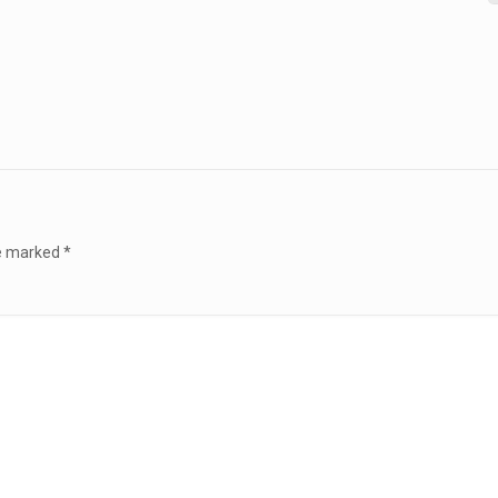
re marked
*