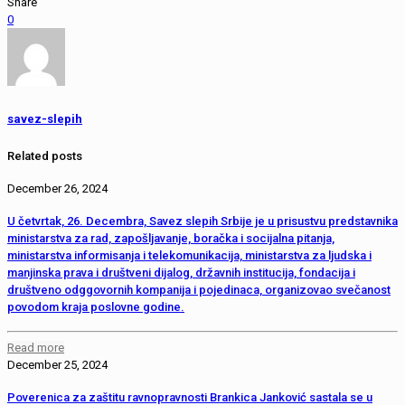
Share
0
savez-slepih
Related posts
December 26, 2024
U četvrtak, 26. Decembra, Savez slepih Srbije je u prisustvu predstavnika
ministarstva za rad, zapošljavanje, boračka i socijalna pitanja,
ministarstva informisanja i telekomunikacija, ministarstva za ljudska i
manjinska prava i društveni dijalog, državnih institucija, fondacija i
društveno odggovornih kompanija i pojedinaca, organizovao svečanost
povodom kraja poslovne godine.
Read more
December 25, 2024
Poverenica za zaštitu ravnopravnosti Brankica Janković sastala se u