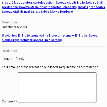
sredu, 25. decembra, sa delegacijom Saveza slepih Srbije, koju su činili
predsednik Saveza Milan Stošić, sekretar Jelena Stojanović i predsednik
Saveza civilnih invalida rata Srbije Slavko Đorđević
Read more
December 6, 2024
U avionima Er Srbije uputstva i na Brajevom pismu – Er Srbija i Savez
slepih Srbije potpisali sporazum o saradnji
Read more
Leave a Reply
Your email address will not be published.
Required fields are marked
*
Comment
*