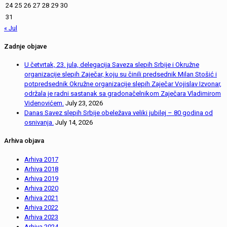
24
25
26
27
28
29
30
31
« Jul
Zadnje objave
U četvrtak, 23. jula, delegacija Saveza slepih Srbije i Okružne
organizacije slepih Zaječar, koju su činili predsednik Milan Stošić i
potpredsednik Okružne organizacije slepih Zaječar Vojislav Izvonar,
održala je radni sastanak sa gradonačelnikom Zaječara Vladimirom
Videnovićem.
July 23, 2026
Danas Savez slepih Srbije obeležava veliki jubilej – 80 godina od
osnivanja.
July 14, 2026
Arhiva objava
Arhiva 2017
Arhiva 2018
Arhiva 2019
Arhiva 2020
Arhiva 2021
Arhiva 2022
Arhiva 2023
Arhiva 2024