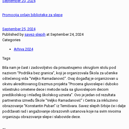
September 20, 2024
Promocija onlajn biblioteke za slepe
September 25, 2024
Published by
savez-slepih
at
September 24, 2024
Categories
Arhiva 2024
Tags
Bila nam je čast i zadovoljstvo da prisustvujemo okruglom stolu pod
nazivom “Podrška bez granica”, koji je organizovala Škola za učenike
oštećenog vida “Veljko Ramadanović”. Ovaj događaj je organizovan u
okviru akreditovanog Erazmus projekta “Procena gluvoslepe i duboko
višestruko ometene dece i metode rada sa gluvoslepom decom
predškolskog i mlađeg školskog uzrasta”. Ovo je jedan od rezultata
partnerstva između Škole “Veljko Ramadanović” i Centra za inkluzivno
obrazovanje “Konstantin Puban” iz Temišvara. Savez slepih Srbije će i dalje
podržavati rad i angažovanje obrazovnih ustanova koje na svim nivoima
organizuju obrazovanje slepe i slabovide dece.