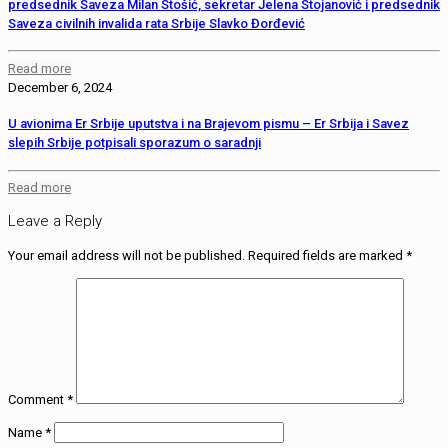
predsednik Saveza Milan Stošić, sekretar Jelena Stojanović i predsednik
Saveza civilnih invalida rata Srbije Slavko Đorđević
Read more
December 6, 2024
U avionima Er Srbije uputstva i na Brajevom pismu – Er Srbija i Savez
slepih Srbije potpisali sporazum o saradnji
Read more
Leave a Reply
Your email address will not be published.
Required fields are marked
*
Comment
*
Name
*