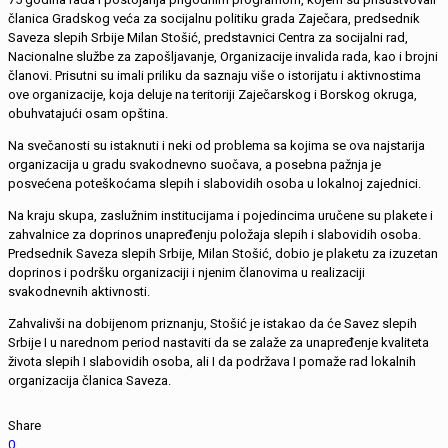
članica Gradskog veća za socijalnu politiku grada Zaječara, predsednik
Saveza slepih Srbije Milan Stošić, predstavnici Centra za socijalni rad,
Nacionalne službe za zapošljavanje, Organizacije invalida rada, kao i brojni
članovi. Prisutni su imali priliku da saznaju više o istorijatu i aktivnostima
ove organizacije, koja deluje na teritoriji Zaječarskog i Borskog okruga,
obuhvatajući osam opština.
Na svečanosti su istaknuti i neki od problema sa kojima se ova najstarija
organizacija u gradu svakodnevno suočava, a posebna pažnja je
posvećena poteškoćama slepih i slabovidih osoba u lokalnoj zajednici.
Na kraju skupa, zaslužnim institucijama i pojedincima uručene su plakete i
zahvalnice za doprinos unapređenju položaja slepih i slabovidih osoba.
Predsednik Saveza slepih Srbije, Milan Stošić, dobio je plaketu za izuzetan
doprinos i podršku organizaciji i njenim članovima u realizaciji
svakodnevnih aktivnosti.
Zahvalivši na dobijenom priznanju, Stošić je istakao da će Savez slepih
Srbije I u narednom period nastaviti da se zalaže za unapređenje kvaliteta
života slepih I slabovidih osoba, ali I da podržava I pomaže rad lokalnih
organizacija članica Saveza.
Share
0