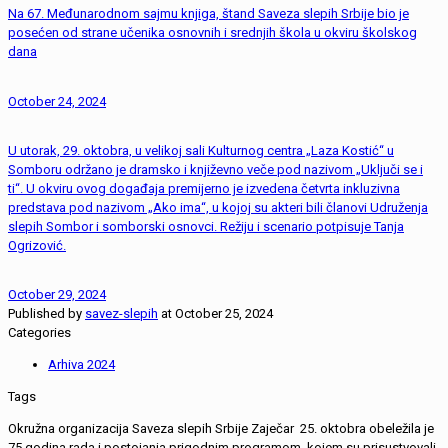
Na 67. Međunarodnom sajmu knjiga, štand Saveza slepih Srbije bio je
posećen od strane učenika osnovnih i srednjih škola u okviru školskog
dana
October 24, 2024
U utorak, 29. oktobra, u velikoj sali Kulturnog centra „Laza Kostić“ u
Somboru održano je dramsko i književno veče pod nazivom „Uključi se i
ti“. U okviru ovog događaja premijerno je izvedena četvrta inkluzivna
predstava pod nazivom „Ako ima“, u kojoj su akteri bili članovi Udruženja
slepih Sombor i somborski osnovci. Režiju i scenario potpisuje Tanja
Ogrizović.
October 29, 2024
Published by
savez-slepih
at
October 25, 2024
Categories
Arhiva 2024
Tags
Okružna organizacija Saveza slepih Srbije Zaječar 25. oktobra obeležila je
75 godina rada i postojanja prigodnim programom, kojem su prisustvovali