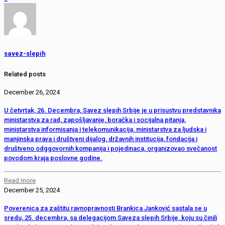
savez-slepih
Related posts
December 26, 2024
U četvrtak, 26. Decembra, Savez slepih Srbije je u prisustvu predstavnika
ministarstva za rad, zapošljavanje, boračka i socijalna pitanja,
ministarstva informisanja i telekomunikacija, ministarstva za ljudska i
manjinska prava i društveni dijalog, državnih institucija, fondacija i
društveno odggovornih kompanija i pojedinaca, organizovao svečanost
povodom kraja poslovne godine.
Read more
December 25, 2024
Poverenica za zaštitu ravnopravnosti Brankica Janković sastala se u
sredu, 25. decembra, sa delegacijom Saveza slepih Srbije, koju su činili