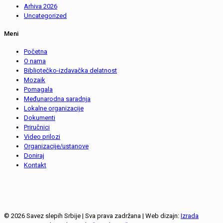
Arhiva 2026
Uncategorized
Meni
Početna
O nama
Bibliotečko-izdavačka delatnost
Mozaik
Pomagala
Međunarodna saradnja
Lokalne organizacije
Dokumenti
Priručnici
Video prilozi
Organizacije/ustanove
Doniraj
Kontakt
© 2026 Savez slepih Srbije | Sva prava zadržana | Web dizajn:
Izrada