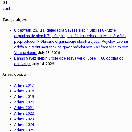
31
« Jul
Zadnje objave
U četvrtak, 23. jula, delegacija Saveza slepih Srbije i Okružne
organizacije slepih Zaječar, koju su činili predsednik Milan Stošić i
potpredsednik Okružne organizacije slepih Zaječar Vojislav Izvonar,
održala je radni sastanak sa gradonačelnikom Zaječara Vladimirom
Videnovićem.
July 23, 2026
Danas Savez slepih Srbije obeležava veliki jubilej – 80 godina od
osnivanja.
July 14, 2026
Arhiva objava
Arhiva 2017
Arhiva 2018
Arhiva 2019
Arhiva 2020
Arhiva 2021
Arhiva 2022
Arhiva 2023
Arhiva 2024
Arhiva 2025