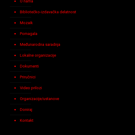
O nama
Bibliotečko-izdavačka delatnost
Mozaik
Pomagala
Međunarodna saradnja
Lokalne organizacije
Dokumenti
Priručnici
Video prilozi
Organizacije/ustanove
Doniraj
Kontakt