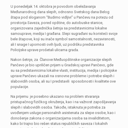
U ponedeljak 14. oktobra je povodom obeležavanja
Međunarodnog dana slepih, odnosno Svetskog dana Belog
štapa pod sloganom “Budimo vidljivi” u Pančevu na potezu od
prostorija Saveza, pored opštine, do autobuske stanice,
organizovana zajednička šetnja sa predstavnicima lokalne
samouprave, medija I građana. Slepi sugrađani su koristeći svoje
bele štapove, koji su inače symbol samostalnosti, nezavisnosti,
ali I snage I upornosti ovih ljudi, uz podršku predstavnika
Policijske uprave prošetali ulicama grada.
Nakon šetnje, za Članove Međuopštinske organizacije slepih
Pančevo je bio upriličen prijem u Gradskoj upravi Pančevo, gde
su sa predstavnicima lokalne vlasti, institucija, medija i policijske
uprave Pančevo ukazali na osnovne probleme i potrebe slepih i
slabovidih osoba, ali su I predstavili sposobnosti i kvalitete ove
populacije.
Na prijemu je posebno ukazano na problem stvaranja
pristupačnog fizičkog okruženja, kao i na važnost zapošljavanja
slepih i slabovidih osoba. Takođe, istaknuta je potreba za
uvođenjem usluge personalnih asistenata za slepe osobe, kao i
donošenje zakona o organizacijama osoba sa invaliditetom,
kako bi trajno bio rešen status republičkih saveza i lokalnih