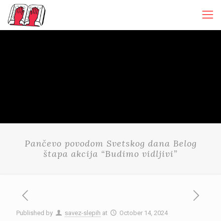
Pančevo povodom Svetskog dana Belog
štapa akcija “Budimo vidljivi”
Published by
savez-slepih
at
October 14, 2024