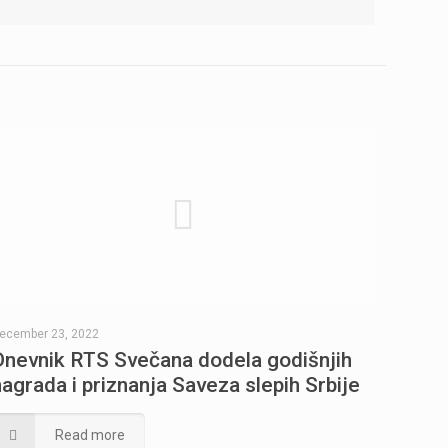
ecember 23, 2022
Dnevnik RTS Svečana dodela godišnjih
nagrada i priznanja Saveza slepih Srbije
Read more