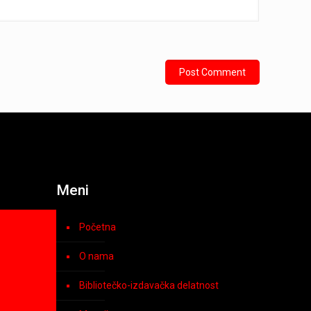
Meni
Početna
O nama
Bibliotečko-izdavačka delatnost