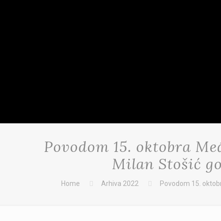
Povodom 15. oktobra Međ
Milan Stošić g
Home
Arhiva 2022
Povodom 15. oktobra