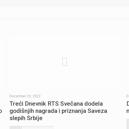
December 23, 2022
D
Treći Dnevnik RTS Svečana dodela
o
godišnjih nagrada i priznanja Saveza
slepih Srbije