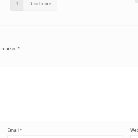
Read more
re marked
*
Email
*
Web