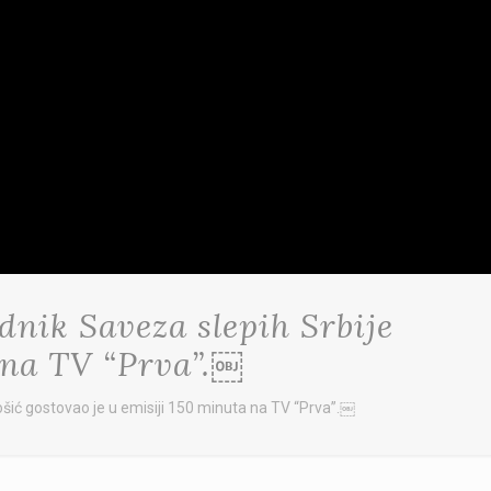
nik Saveza slepih Srbije
 na TV “Prva”.￼
ić gostovao je u emisiji 150 minuta na TV “Prva”.￼