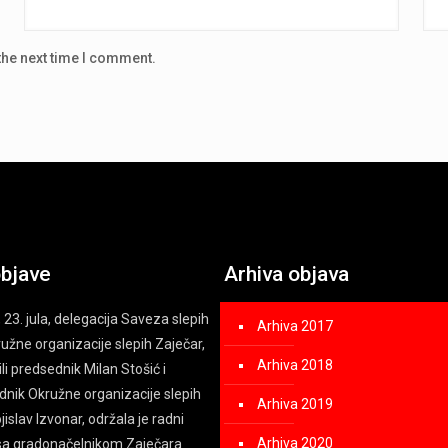
the next time I comment.
objave
Arhiva objava
 23. jula, delegacija Saveza slepih
Arhiva 2017
kružne organizacije slepih Zaječar,
Arhiva 2018
ili predsednik Milan Stošić i
nik Okružne organizacije slepih
Arhiva 2019
islav Izvonar, održala je radni
Arhiva 2020
sa gradonačelnikom Zaječara