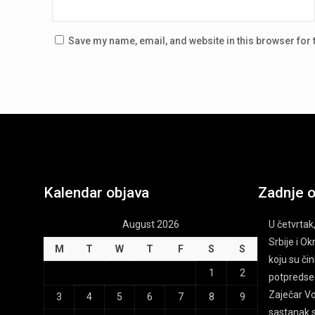
Save my name, email, and website in this browser for 
Kalendar objava
Zadnje 
August 2026
U četvrtak,
Srbije i O
M
T
W
T
F
S
S
koju su čin
1
2
potpredsed
Zaječar Voj
3
4
5
6
7
8
9
sastanak 