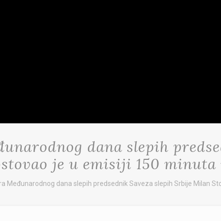
unarodnog dana slepih predsed
ostovao je u emisiji 150 minuta
 Međunarodnog dana slepih predsednik Saveza slepih Srbije Milan Stoš