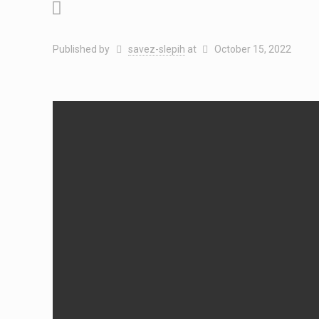
Published by
savez-slepih
at
October 15, 2022