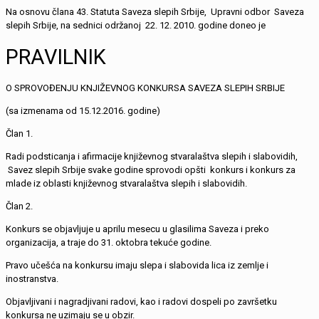
Na osnovu člana 43. Statuta Saveza slepih Srbije, Upravni odbor Saveza
slepih Srbije, na sednici održanoj 22. 12. 2010. godine doneo je
PRAVILNIK
O SPROVOĐENJU KNJIŽEVNOG KONKURSA SAVEZA SLEPIH SRBIJE
(sa izmenama od 15.12.2016. godine)
Član 1.
Radi podsticanja i afirmacije književnog stvaralaštva slepih i slabovidih,
Savez slepih Srbije svake godine sprovodi opšti konkurs i konkurs za
mlade iz oblasti književnog stvaralaštva slepih i slabovidih.
Član 2.
Konkurs se objavljuje u aprilu mesecu u glasilima Saveza i preko
organizacija, a traje do 31. oktobra tekuće godine.
Pravo učešća na konkursu imaju slepa i slabovida lica iz zemlje i
inostranstva.
Objavljivani i nagradjivani radovi, kao i radovi dospeli po završetku
konkursa ne uzimaju se u obzir.