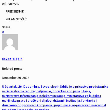
primenjivati.
PREDSEDNIK
MILAN STOŠIĆ
Share
0
savez-slepih
Related posts
December 26, 2024
U četvrtak, 26. Decembra, Savez slepih Srbije je u prisustvu predstavnika
ministarstva za rad, zapošljavanje, boračka i socijalna pitanja,
ministarstva informisanja i telekomunikacija, ministarstva za ljudska i
manjinska prava i društveni dijalog, državnih institucija, fondacija i
društveno odggovornih kompanija i pojedinaca, organizovao svečanost
povodom kraja poslovne godine.