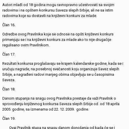
Autori mlađi od 18 godina mogu ravnopravno učestvovati sa svojim
radovima i na opštem konkursu Saveza slepih Srbije, ali ne sa istim
radovima koje su dostavili na književni konkurs za mlade.
Član 16.
Odredbe ovog Pravilnika koje se odnose na opšti književni konkurs
primenjuju se i na književni konkurs za mlade ako to nije drugačije
regulisano ovim Pravilnikom.
Član 17.
Rezultati konkursa proglašavaju se krajem kalendarske godine, kada se i
uručuju nagrade, na posebnoj svečanosti koju organizuje Savez slepih
Srbije, a nagrađeni radovi manjeg obima objavljuju se u časopisima
Saveza.
Član 18.
Danom stupanja na snagu ovog Pravilnika prestaje da važi Pravilnik o
sprovođenju književnog konkursa Saveza slepih Srbije od od 18 aprila
2005. godine, sa izmenama od 22. 12. 2009. godine.
Član 19.
Ovaj Pravilnik stupa na snagu danom donošenja od kada će se i