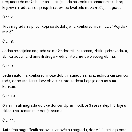
Broj nagrada može biti manji u slučaju da na konkurs pristigne mali broj
književnih radova i da prispeli radovi po kvalitetu ne zavređuju nagradu.
Član 7.
Prva nagrada za priču, koja se dodeljuje na konkursu, nosi naziv “Vojislav
Minić”.
Član 8.
Jedna specijalna nagrada se može dodeliti za roman, zbirku pripovedaka,
zbirku pesama, dramu ili drugo vredno literarno delo većeg obima.
Član 9.
Jedan autor na konkursu može dobiti nagradu samo iz jednog književnog
roda, odnosno žanra, bez obzira na broj radova koje je dostavio na
konkurs.
Član 10.
O visini svih nagrada odluke donosi Upravni odbor Saveza slepih Srbije u
skladu sa trenutnim mogućnostima.
Član11.
Autorima nagrađenih radova, uz novčanu nagradu, dodeljuju se i diplome