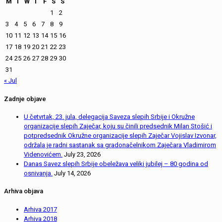
M
T
W
T
F
S
S
1
2
3
4
5
6
7
8
9
10
11
12
13
14
15
16
17
18
19
20
21
22
23
24
25
26
27
28
29
30
31
« Jul
Zadnje objave
U četvrtak, 23. jula, delegacija Saveza slepih Srbije i Okružne
organizacije slepih Zaječar, koju su činili predsednik Milan Stošić i
potpredsednik Okružne organizacije slepih Zaječar Vojislav Izvonar,
održala je radni sastanak sa gradonačelnikom Zaječara Vladimirom
Videnovićem.
July 23, 2026
Danas Savez slepih Srbije obeležava veliki jubilej – 80 godina od
osnivanja.
July 14, 2026
Arhiva objava
Arhiva 2017
Arhiva 2018