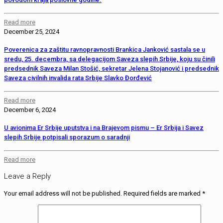
Read more
December 25, 2024
Poverenica za zaštitu ravnopravnosti Brankica Janković sastala se u
sredu, 25. decembra, sa delegacijom Saveza slepih Srbije, koju su činili
predsednik Saveza Milan Stošić, sekretar Jelena Stojanović i predsednik
Saveza civilnih invalida rata Srbije Slavko Đorđević
Read more
December 6, 2024
U avionima Er Srbije uputstva i na Brajevom pismu – Er Srbija i Savez
slepih Srbije potpisali sporazum o saradnji
Read more
Leave a Reply
Your email address will not be published.
Required fields are marked
*