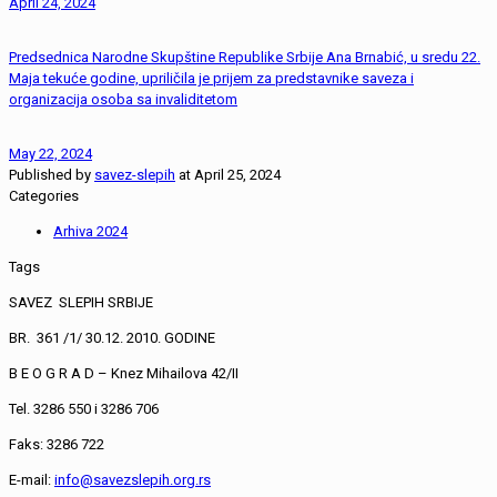
April 24, 2024
Predsednica Narodne Skupštine Republike Srbije Ana Brnabić, u sredu 22.
Maja tekuće godine, upriličila je prijem za predstavnike saveza i
organizacija osoba sa invaliditetom
May 22, 2024
Published by
savez-slepih
at
April 25, 2024
Categories
Arhiva 2024
Tags
SAVEZ SLEPIH SRBIJE
BR. 361 /1/ 30.12. 2010. GODINE
B E O G R A D – Knez Mihailova 42/II
Tel. 3286 550 i 3286 706
Faks: 3286 722
E-mail:
info@savezslepih.org.rs