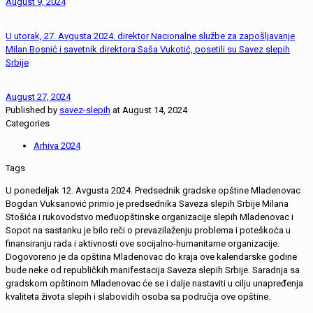
August 9, 2024
U utorak, 27. Avgusta 2024. direktor Nacionalne službe za zapošljavanje
Milan Bosnić i savetnik direktora Saša Vukotić, posetili su Savez slepih
Srbije
August 27, 2024
Published by
savez-slepih
at
August 14, 2024
Categories
Arhiva 2024
Tags
U ponedeljak 12. Avgusta 2024. Predsednik gradske opštine Mladenovac
Bogdan Vuksanović primio je predsednika Saveza slepih Srbije Milana
Stošića i rukovodstvo međuopštinske organizacije slepih Mladenovac i
Sopot na sastanku je bilo reči o prevazilaženju problema i poteškoća u
finansiranju rada i aktivnosti ove socijalno-humanitarne organizacije.
Dogovoreno je da opština Mladenovac do kraja ove kalendarske godine
bude neke od republičkih manifestacija Saveza slepih Srbije. Saradnja sa
gradskom opštinom Mladenovac će se i dalje nastaviti u cilju unapređenja
kvaliteta života slepih i slabovidih osoba sa područja ove opštine.