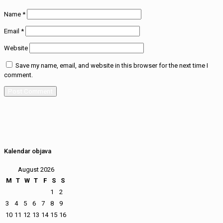
Name
*
Email
*
Website
Save my name, email, and website in this browser for the next time I
comment.
Kalendar objava
August 2026
M
T
W
T
F
S
S
1
2
3
4
5
6
7
8
9
10
11
12
13
14
15
16