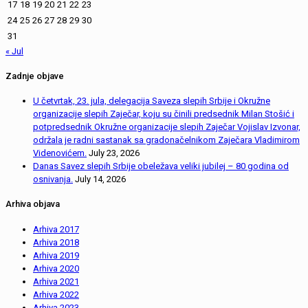
17
18
19
20
21
22
23
24
25
26
27
28
29
30
31
« Jul
Zadnje objave
U četvrtak, 23. jula, delegacija Saveza slepih Srbije i Okružne
organizacije slepih Zaječar, koju su činili predsednik Milan Stošić i
potpredsednik Okružne organizacije slepih Zaječar Vojislav Izvonar,
održala je radni sastanak sa gradonačelnikom Zaječara Vladimirom
Videnovićem.
July 23, 2026
Danas Savez slepih Srbije obeležava veliki jubilej – 80 godina od
osnivanja.
July 14, 2026
Arhiva objava
Arhiva 2017
Arhiva 2018
Arhiva 2019
Arhiva 2020
Arhiva 2021
Arhiva 2022
Arhiva 2023