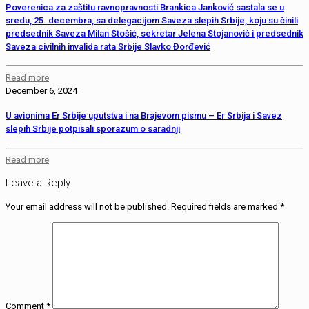
Poverenica za zaštitu ravnopravnosti Brankica Janković sastala se u
sredu, 25. decembra, sa delegacijom Saveza slepih Srbije, koju su činili
predsednik Saveza Milan Stošić, sekretar Jelena Stojanović i predsednik
Saveza civilnih invalida rata Srbije Slavko Đorđević
Read more
December 6, 2024
U avionima Er Srbije uputstva i na Brajevom pismu – Er Srbija i Savez
slepih Srbije potpisali sporazum o saradnji
Read more
Leave a Reply
Your email address will not be published.
Required fields are marked
*
Comment
*