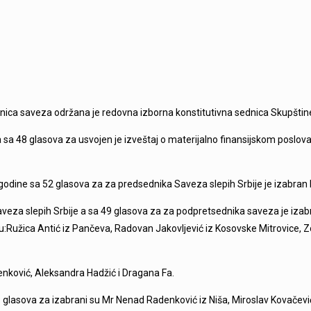
lanica saveza održana je redovna izborna konstitutivna sednica Skupštine
 sa 48 glasova za usvojen je izveštaj o materijalno finansijskom poslov
odine sa 52 glasova za za predsednika Saveza slepih Srbije je izabran 
Saveza slepih Srbije a sa 49 glasova za za podpretsednika saveza je iza
:Ružica Antić iz Pančeva, Radovan Jakovljević iz Kosovske Mitrovice, Zo
enković, Aleksandra Hadžić i Dragana Fa.
8 glasova za izabrani su Mr Nenad Radenković iz Niša, Miroslav Kovačev