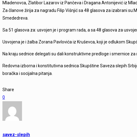
Mladenovca, Zlatibor Lazarov iz Pančeva i Dragana Antonijević iz Mla
Za članove žirija za nagradu Filip Višnjić sa 48 glasova za izabrani su:
Smededreva.
Sa 51 glasova za: usvojen je i program rada, a sa 48 glasova za usvojen
Usvojena je i žalba Zorana Pavlovića iz Kruševca, koji je odlukom Skup
Na kraju sednice delegati su dali konstruktivne predloge i smernice za
Redovna izborna i konstitutivna sednica Skupštine Saveza slepih Srbije
boračka i socijalna pitanja.
Share
0
savez-slepih