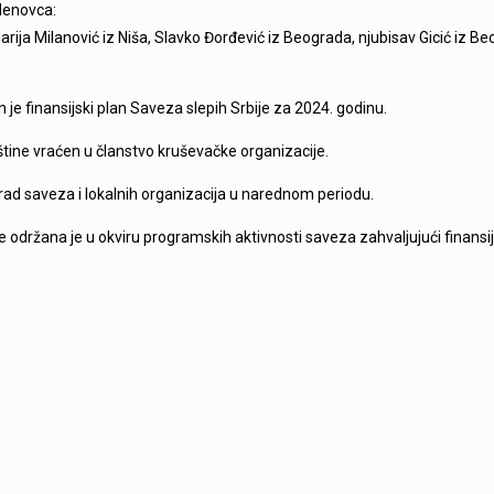
denovca:
Marija Milanović iz Niša, Slavko Đorđević iz Beograda, njubisav Gicić iz B
 je finansijski plan Saveza slepih Srbije za 2024. godinu.
štine vraćen u članstvo kruševačke organizacije.
 rad saveza i lokalnih organizacija u narednom periodu.
 održana je u okviru programskih aktivnosti saveza zahvaljujući finansij