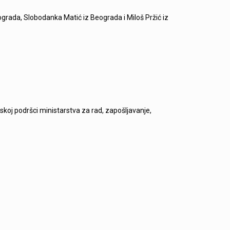
eograda, Slobodanka Matić iz Beograda i Miloš Pržić iz
skoj podršci ministarstva za rad, zapošljavanje,