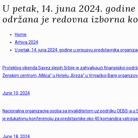
U petak, 14. juna 2024. godine
održana je redovna izborna ko
Home
Arhiva 2024
U petak, 14. juna 2024. godine u prisusvu predstavnika organiza
Proteklog vikenda Savez slepih Srbije je zahvaljujući finansijskoj podrš
Ženskim centrom „Milica“ u Hotelu „Breza“ u Vrnjačkoj Banji organizovao
June 10, 2024
Nacionalna organizacija osoba sa invaliditetom uz podršku OEBS-a u Srb
je edukativnu konferenciju za predstavnike oko 40 komandira vatrogas
June 18, 2024