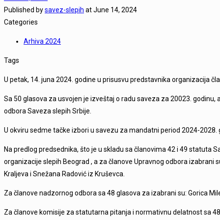
Published by
savez-slepih
at
June 14, 2024
Categories
Arhiva 2024
Tags
U petak, 14. juna 2024. godine u prisusvu predstavnika organizacija č
Sa 50 glasova za usvojen je izveštaj o radu saveza za 20023. godinu, a
odbora Saveza slepih Srbije.
U okviru sedme tačke izbori u savezu za mandatni period 2024-2028. g
Na predlog predsednika, što je u skladu sa članovima 42 i 49 statuta 
organizacije slepih Beograd , a za članove Upravnog odbora izabrani su
Kraljeva i Snežana Radović iz Kruševca.
Za članove nadzornog odbora sa 48 glasova za izabrani su: Gorica Mil
Za članove komisije za statutarna pitanja i normativnu delatnost sa 4