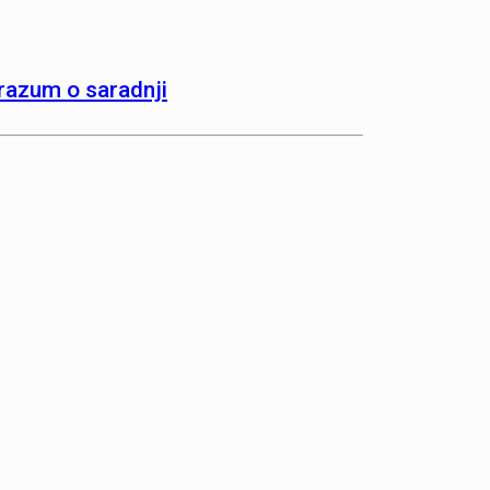
orazum o saradnji