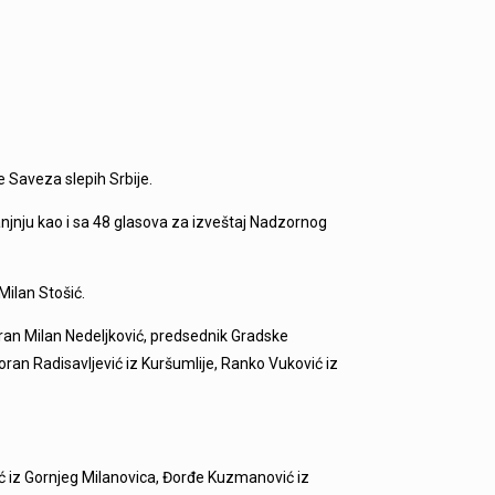
 Saveza slepih Srbije.
anjnju kao i sa 48 glasova za izveštaj Nadzornog
Milan Stošić.
bran Milan Nedeljković, predsednik Gradske
ran Radisavljević iz Kuršumlije, Ranko Vuković iz
ić iz Gornjeg Milanovica, Đorđe Kuzmanović iz