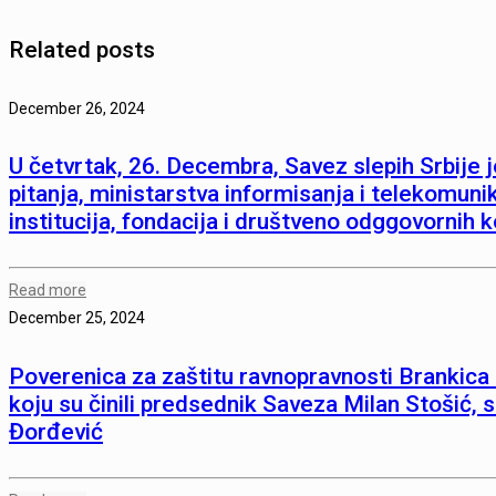
Related posts
December 26, 2024
U četvrtak, 26. Decembra, Savez slepih Srbije j
pitanja, ministarstva informisanja i telekomunik
institucija, fondacija i društveno odggovornih
Read more
December 25, 2024
Poverenica za zaštitu ravnopravnosti Brankica 
koju su činili predsednik Saveza Milan Stošić, s
Đorđević