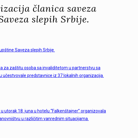
izacija članica saveza
aveza slepih Srbije.
upštine Saveza slepih Srbije.
ora za zaštitu osoba sa invaliditetom u partnerstvu sa
u učestvovale predstavnice iz 37 lokalnih organizacija.
u utorak 18. juna u hotelu “Falkenštajner” organizovala
anovništvu u različitim vanrednim situacijama.