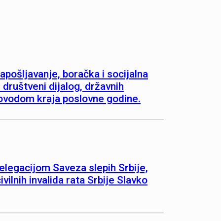
apošljavanje, boračka i socijalna
 društveni dijalog, državnih
povodom kraja poslovne godine.
elegacijom Saveza slepih Srbije,
ilnih invalida rata Srbije Slavko