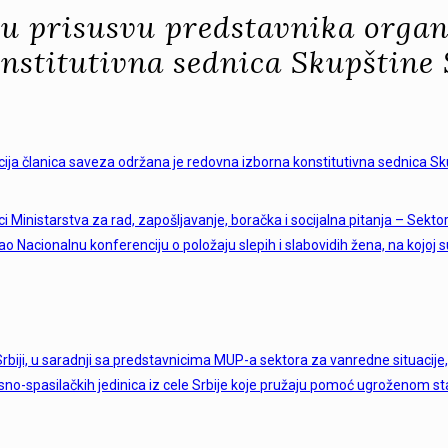
 u prisusvu predstavnika organ
nstitutivna sednica Skupštine S
cija članica saveza održana je redovna izborna konstitutivna sednica Sk
ci Ministarstva za rad, zapošljavanje, boračka i socijalna pitanja – Sekt
 Nacionalnu konferenciju o položaju slepih i slabovidih žena, na kojoj s
iji, u saradnji sa predstavnicima MUP-a sektora za vanredne situacije, 
no-spasilačkih jedinica iz cele Srbije koje pružaju pomoć ugroženom st