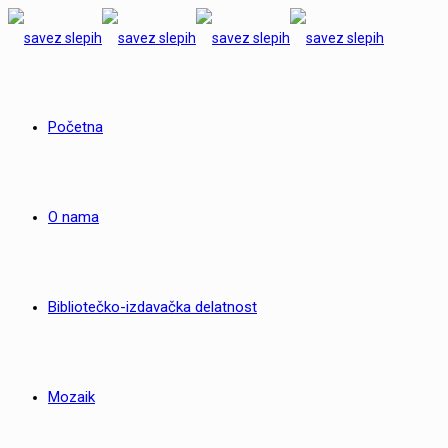
Početna
O nama
Bibliotečko-izdavačka delatnost
Mozaik