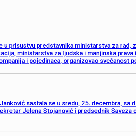
e u prisustvu predstavnika ministarstva za rad, z
acija, ministarstva za ljudska i manjinska prava i
 kompanija i pojedinaca, organizovao svečanost 
Janković sastala se u sredu, 25. decembra, sa d
ekretar Jelena Stojanović i predsednik Saveza civ