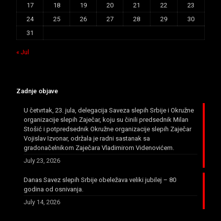
17
18
19
20
21
22
23
24
25
26
27
28
29
30
31
« Jul
Zadnje objave
U četvrtak, 23. jula, delegacija Saveza slepih Srbije i Okružne
organizacije slepih Zaječar, koju su činili predsednik Milan
Stošić i potpredsednik Okružne organizacije slepih Zaječar
Vojislav Izvonar, održala je radni sastanak sa
gradonačelnikom Zaječara Vladimirom Videnovićem.
July 23, 2026
Danas Savez slepih Srbije obeležava veliki jubilej – 80
godina od osnivanja.
July 14, 2026