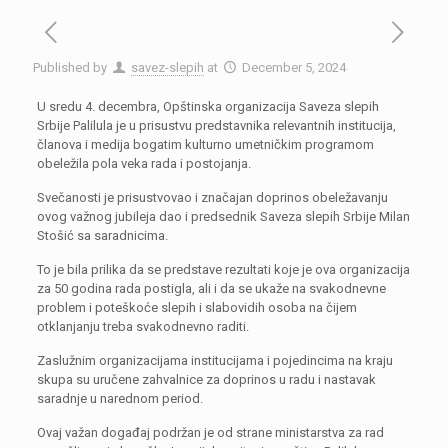
Published by
savez-slepih
at
December 5, 2024
U sredu 4. decembra, Opštinska organizacija Saveza slepih
Srbije Palilula je u prisustvu predstavnika relevantnih institucija,
članova i medija bogatim kulturno umetničkim programom
obeležila pola veka rada i postojanja.
Svečanosti je prisustvovao i značajan doprinos obeležavanju
ovog važnog jubileja dao i predsednik Saveza slepih Srbije Milan
Stošić sa saradnicima.
To je bila prilika da se predstave rezultati koje je ova organizacija
za 50 godina rada postigla, ali i da se ukaže na svakodnevne
problem i poteškoće slepih i slabovidih osoba na čijem
otklanjanju treba svakodnevno raditi.
Zaslužnim organizacijama institucijama i pojedincima na kraju
skupa su uručene zahvalnice za doprinos u radu i nastavak
saradnje u narednom period.
Ovaj važan događaj podržan je od strane ministarstva za rad