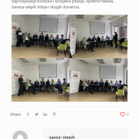
zapošljavanje boračka I socijalna pitanja, opštine Palilula,
Saveza slepih Srbije i drugih donatora.
Share
0
savez-slepih