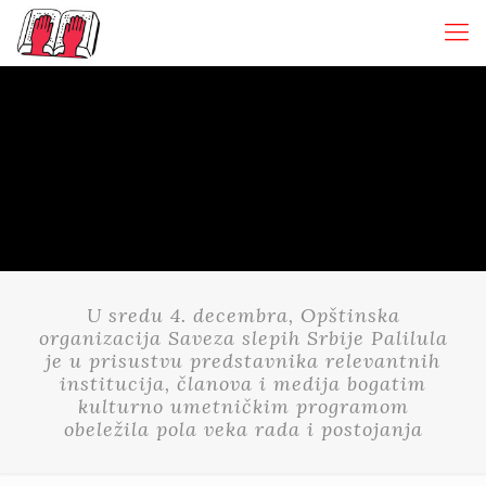
U sredu 4. decembra, Opštinska
organizacija Saveza slepih Srbije Palilula
je u prisustvu predstavnika relevantnih
institucija, članova i medija bogatim
kulturno umetničkim programom
obeležila pola veka rada i postojanja