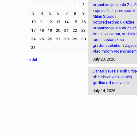
1
2
organizacije slepih Zaječ
koju su činili predsednik
3
4
5
6
7
8
9
Milan Stošić i
10
11
12
13
14
15
16
potpredsednik Okružne
organizacije slepih Zaječ
17
18
19
20
21
22
23
Vojislav Izvonar, održala 
24
25
26
27
28
29
30
radni sastanak sa
gradonačelnikom Zaječa
31
Vladimirom Videnovićem
July 23, 2026
« Jul
Danas Savez slepih Srbij
obeležava veliki jubilej –
godina od osnivanja.
July 14, 2026