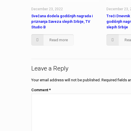
December 23, 2022
December 23, 
Svečana dodela godišnjih nagrada i
Treći Dnevnik
priznanja Saveza slepih Srbije, TV
godišnjih nag
Studio B
slepih Srbije
Read more
Rea
Leave a Reply
Your email address will not be published.
Required fields 
Comment
*