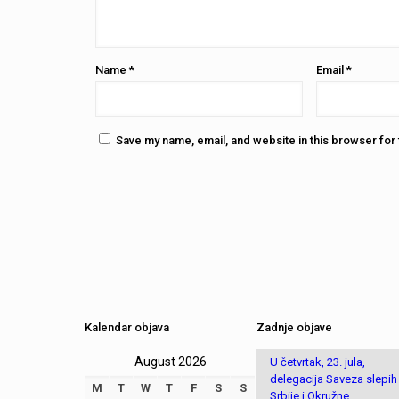
Name
*
Email
*
Save my name, email, and website in this browser for
Kalendar objava
Zadnje objave
August 2026
U četvrtak, 23. jula,
delegacija Saveza slepih
M
T
W
T
F
S
S
Srbije i Okružne