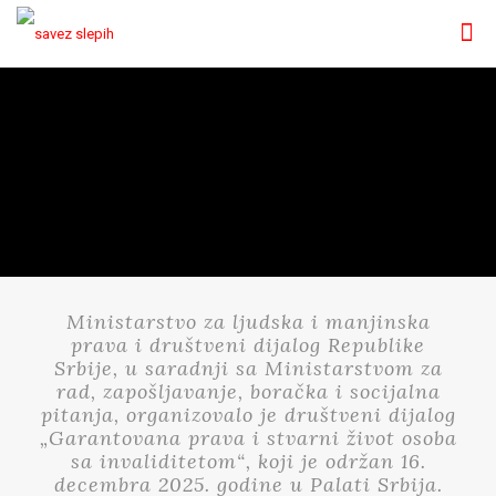
Ministarstvo za ljudska i manjinska
prava i društveni dijalog Republike
Srbije, u saradnji sa Ministarstvom za
rad, zapošljavanje, boračka i socijalna
pitanja, organizovalo je društveni dijalog
„Garantovana prava i stvarni život osoba
sa invaliditetom“, koji je održan 16.
decembra 2025. godine u Palati Srbija.