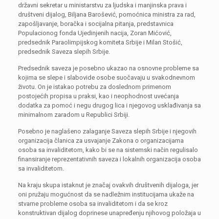
državni sekretar u ministarstvu za ljudska i manjinska prava i
društveni dijalog, Biljana Barošević, pomoćnica ministra za rad,
zapošljavanje, boračka i socijalna pitanja, predstavnica
Populacionog fonda Ujedinjenih nacija, Zoran Mićović,
predsednik Paraolimpijskog komiteta Srbije i Milan Stošić,
predsednik Saveza slepih Srbije.
Predsednik saveza je posebno ukazao na osnovne probleme sa
kojima se slepe i slabovide osobe suočavaju u svakodnevnom
životu. On je istakao potrebu za doslednom primenom
postojećih propisa u praksi, kao i neophodnost uvećanja
dodatka za pomoć i negu drugog lica i njegovog usklađivanja sa
minimalnom zaradom u Republici Srbiji.
Posebno je naglašeno zalaganje Saveza slepih Srbije i njegovih
organizacija članica za usvajanje Zakona o organizacijama
osoba sa invaliditetom, kako bi se na sistemski način regulisalo
finansiranje reprezentativnih saveza i lokalnih organizacija osoba
sa invaliditetom.
Na kraju skupa istaknut je značaj ovakvih društvenih dijaloga, jer
oni pružaju mogućnost da se nadležnim institucijama ukaže na
stvarne probleme osoba sa invaliditetom i da se kroz
konstruktivan dijalog doprinese unapređenju njihovog položaja u