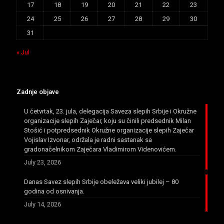
17
18
19
20
21
22
23
24
25
26
27
28
29
30
31
« Jul
Zadnje objave
U četvrtak, 23. jula, delegacija Saveza slepih Srbije i Okružne
organizacije slepih Zaječar, koju su činili predsednik Milan
Stošić i potpredsednik Okružne organizacije slepih Zaječar
Vojislav Izvonar, održala je radni sastanak sa
gradonačelnikom Zaječara Vladimirom Videnovićem.
July 23, 2026
Danas Savez slepih Srbije obeležava veliki jubilej – 80
godina od osnivanja.
July 14, 2026