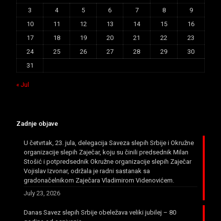
3
4
5
6
7
8
9
10
11
12
13
14
15
16
17
18
19
20
21
22
23
24
25
26
27
28
29
30
31
« Jul
Zadnje objave
U četvrtak, 23. jula, delegacija Saveza slepih Srbije i Okružne
organizacije slepih Zaječar, koju su činili predsednik Milan
Stošić i potpredsednik Okružne organizacije slepih Zaječar
Vojislav Izvonar, održala je radni sastanak sa
gradonačelnikom Zaječara Vladimirom Videnovićem.
July 23, 2026
Danas Savez slepih Srbije obeležava veliki jubilej – 80