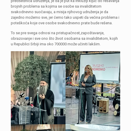
predsednica udruženja, je da je put ka inkluziji ključ do rešavanja
brojnih problema sa kojima se osobe sa invaliditetom
svakodnevno suočavaju, a misija njihovog udruženja je da
zajedno možemo sve, jer ćemo tako uspeti da većina problema i
poteškoća koje ove osobe svakodnevno prate bude rešena.
To se pre svega odnosi na pristupačnost,zapoštavanje,
obrazovanje i sve ono što život osobama sa invaliditetom, kojih
u Republici Srbiji ima oko 700000 može učiniti lakšim.