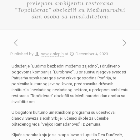
prelepom ambijentu restorana
“Topčiderac” obeležili su Međunarodni
dan osoba sa invaliditetom
Published by
savez-slepih
at
December 4, 2023
Udruženje “Budimo bezbedni možemo zajedno”, i društveno
odgovorna kompanija “Eurobravo”, u prisustvu njegove svetosti
Patrijarha srpske pragoslavne crkve gospodina Porfirija, te
poslenika kulturnog javnog života, predstavnika državnih
institucija i nevladinog nevladinog sektora, u prelepom ambijentu
restorana “Topčiderac” obeležili su Međunarodni dan osoba sa
invaliditetom.
U bogatom kulturno umetničkom programu su učestvovali
članovi Saveza slepih Srbije i učenici škole za učenike
oštećenog vida “Veljko Ramadanović” iz Zemuna.
Ključna poruka koju je sa skupa javnosti uputila Dea Đurđević,