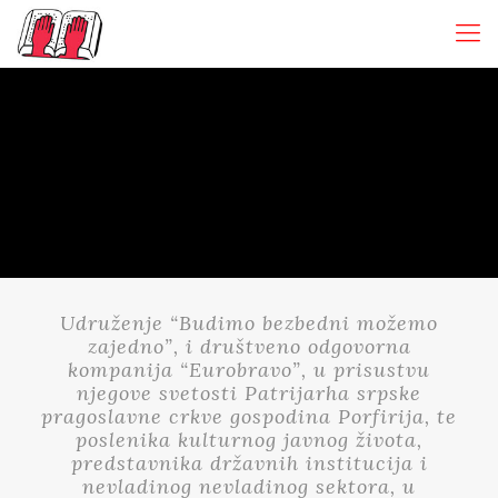
Udruženje “Budimo bezbedni možemo
zajedno”, i društveno odgovorna
kompanija “Eurobravo”, u prisustvu
njegove svetosti Patrijarha srpske
pragoslavne crkve gospodina Porfirija, te
poslenika kulturnog javnog života,
predstavnika državnih institucija i
nevladinog nevladinog sektora, u