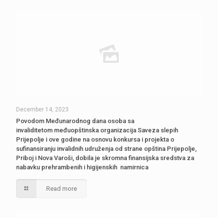
December 14, 2023
Povodom Međunarodnog dana osoba sa
invaliditetom međuopštinska organizacija Saveza slepih
Prijepolje i ove godine na osnovu konkursa i projekta o
sufinansiranju invalidnih udruženja od strane opština Prijepolje,
Priboj i Nova Varoši, dobila je skromna finansijska sredstva za
nabavku prehrambenih i higijenskih namirnica
Read more