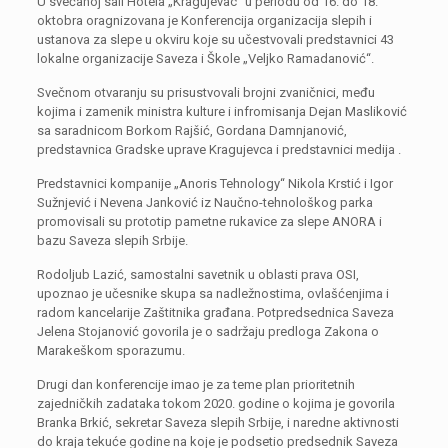
U svečanoj sali Hotela „Kragujevac“ u periodu od 16. do 18.
oktobra oragnizovana je Konferencija organizacija slepih i
ustanova za slepe u okviru koje su učestvovali predstavnici 43
lokalne organizacije Saveza i Škole „Veljko Ramadanović“.
Svečnom otvaranju su prisustvovali brojni zvaničnici, među
kojima i zamenik ministra kulture i infromisanja Dejan Masliković
sa saradnicom Borkom Rajšić, Gordana Damnjanović,
predstavnica Gradske uprave Kragujevca i predstavnici medija .
Predstavnici kompanije „Anoris Tehnology“ Nikola Krstić i Igor
Sužnjević i Nevena Janković iz Naučno-tehnološkog parka
promovisali su prototip pametne rukavice za slepe ANORA i
bazu Saveza slepih Srbije.
Rodoljub Lazić, samostalni savetnik u oblasti prava OSI,
upoznao je učesnike skupa sa nadležnostima, ovlašćenjima i
radom kancelarije Zaštitnika građana. Potpredsednica Saveza
Jelena Stojanović govorila je o sadržaju predloga Zakona o
Marakeškom sporazumu.
Drugi dan konferencije imao je za teme plan prioritetnih
zajedničkih zadataka tokom 2020. godine o kojima je govorila
Branka Brkić, sekretar Saveza slepih Srbije, i naredne aktivnosti
do kraja tekuće godine na koje je podsetio predsednik Saveza