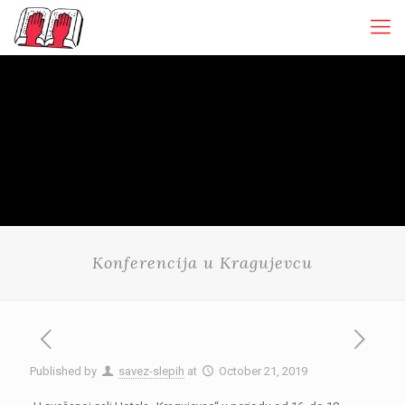
Konferencija u Kragujevcu
Published by
savez-slepih
at
October 21, 2019