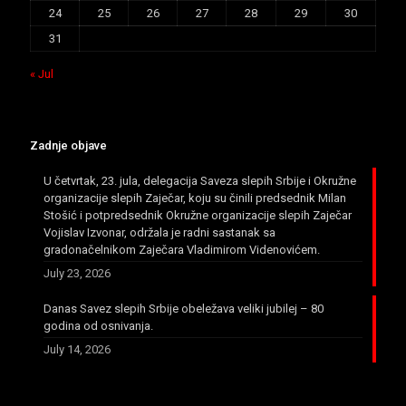
24
25
26
27
28
29
30
31
« Jul
Zadnje objave
U četvrtak, 23. jula, delegacija Saveza slepih Srbije i Okružne
organizacije slepih Zaječar, koju su činili predsednik Milan
Stošić i potpredsednik Okružne organizacije slepih Zaječar
Vojislav Izvonar, održala je radni sastanak sa
gradonačelnikom Zaječara Vladimirom Videnovićem.
July 23, 2026
Danas Savez slepih Srbije obeležava veliki jubilej – 80
godina od osnivanja.
July 14, 2026