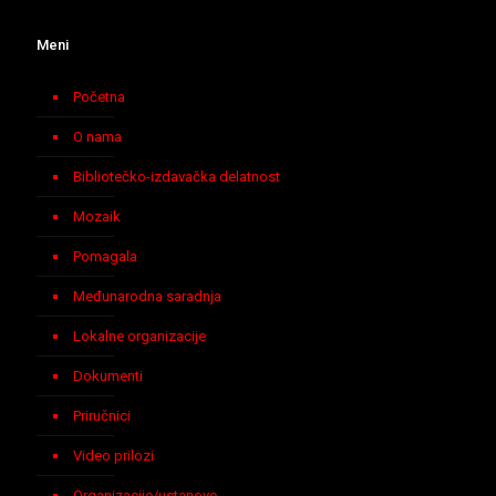
Meni
Početna
O nama
Bibliotečko-izdavačka delatnost
Mozaik
Pomagala
Međunarodna saradnja
Lokalne organizacije
Dokumenti
Priručnici
Video prilozi
Organizacije/ustanove