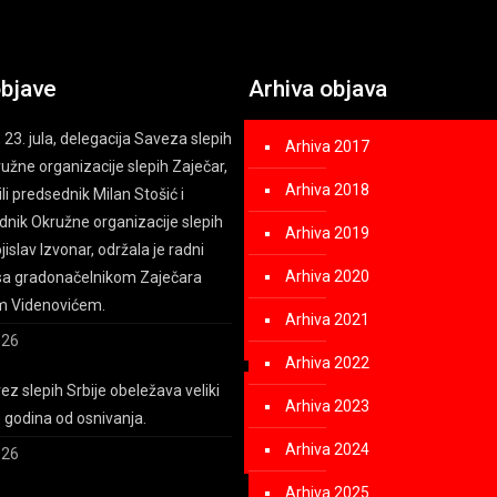
objave
Arhiva objava
 23. jula, delegacija Saveza slepih
Arhiva 2017
kružne organizacije slepih Zaječar,
Arhiva 2018
ili predsednik Milan Stošić i
nik Okružne organizacije slepih
Arhiva 2019
islav Izvonar, održala je radni
Arhiva 2020
sa gradonačelnikom Zaječara
m Videnovićem.
Arhiva 2021
026
Arhiva 2022
z slepih Srbije obeležava veliki
Arhiva 2023
0 godina od osnivanja.
Arhiva 2024
026
Arhiva 2025