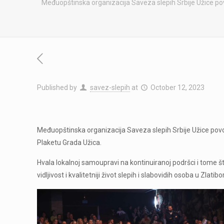
Međuopštinska organizacija Saveza slepih Srbije Užice povo
Published by
savez-slepih
at
October 12, 2023
Međuopštinska organizacija Saveza slepih Srbije Užice povod
Plaketu Grada Užica.
Hvala lokalnoj samoupravi na kontinuiranoj podršci i tome 
vidljivost i kvalitetniji život slepih i slabovidih osoba u Zlat