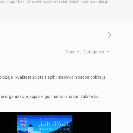
žaja i kvaliteta života slepih i slabovidih osoba dobila je
Tags
Categories
ja i kvaliteta života slepih i slabovidih osoba dobila je
arne organizacije, koja se godinama u nazad zalaže za