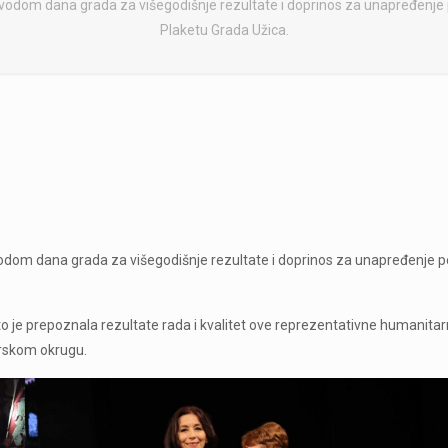
dom dana grada za višegodišnje rezultate i doprinos za unapređenje polo
Plaketu Grada Užica.
om dana grada za višegodišnje rezultate i doprinos za unapređenje položa
što je prepoznala rezultate rada i kvalitet ove reprezentativne humanit
iborskom okrugu.