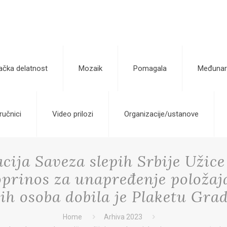
ačka delatnost
Mozaik
Pomagala
Međunar
ručnici
Video prilozi
Organizacije/ustanove
cija Saveza slepih Srbije Užic
oprinos za unapređenje položaja 
ih osoba dobila je Plaketu Gra
Home
Arhiva 2023