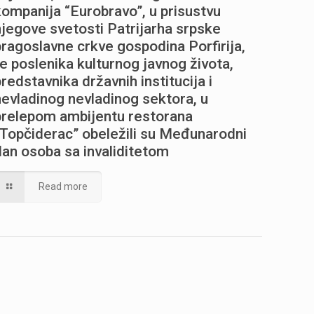
kompanija “Eurobravo”, u prisustvu
njegove svetosti Patrijarha srpske
pragoslavne crkve gospodina Porfirija,
te poslenika kulturnog javnog života,
predstavnika državnih institucija i
nevladinog nevladinog sektora, u
prelepom ambijentu restorana
“Topčiderac” obeležili su Međunarodni
dan osoba sa invaliditetom
Read more