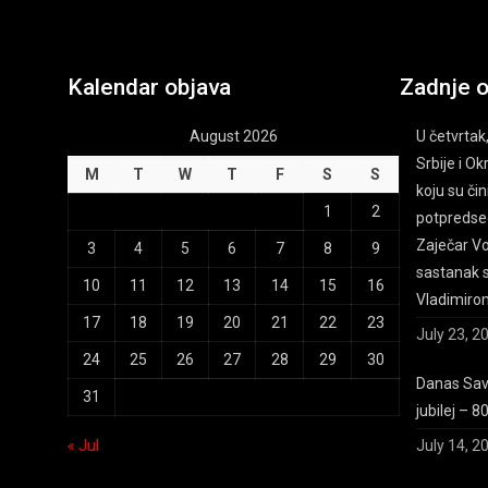
Kalendar objava
Zadnje 
August 2026
U četvrtak,
Srbije i O
M
T
W
T
F
S
S
koju su čin
1
2
potpredsed
Zaječar Voj
3
4
5
6
7
8
9
sastanak 
10
11
12
13
14
15
16
Vladimiro
17
18
19
20
21
22
23
July 23, 2
24
25
26
27
28
29
30
Danas Save
31
jubilej – 8
« Jul
July 14, 2