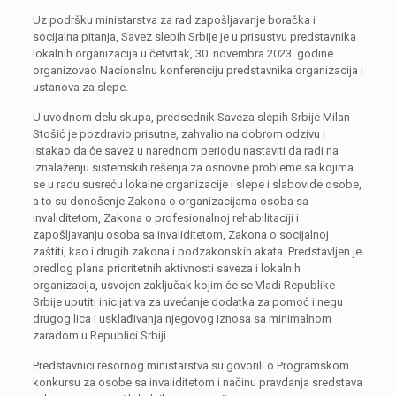
Uz podršku ministarstva za rad zapošljavanje boračka i
socijalna pitanja, Savez slepih Srbije je u prisustvu predstavnika
lokalnih organizacija u četvrtak, 30. novembra 2023. godine
organizovao Nacionalnu konferenciju predstavnika organizacija i
ustanova za slepe.
U uvodnom delu skupa, predsednik Saveza slepih Srbije Milan
Stošić je pozdravio prisutne, zahvalio na dobrom odzivu i
istakao da će savez u narednom periodu nastaviti da radi na
iznalaženju sistemskih rešenja za osnovne probleme sa kojima
se u radu susreću lokalne organizacije i slepe i slabovide osobe,
a to su donošenje Zakona o organizacijama osoba sa
invaliditetom, Zakona o profesionalnoj rehabilitaciji i
zapošljavanju osoba sa invaliditetom, Zakona o socijalnoj
zaštiti, kao i drugih zakona i podzakonskih akata. Predstavljen je
predlog plana prioritetnih aktivnosti saveza i lokalnih
organizacija, usvojen zaključak kojim će se Vladi Republike
Srbije uputiti inicijativa za uvećanje dodatka za pomoć i negu
drugog lica i usklađivanja njegovog iznosa sa minimalnom
zaradom u Republici Srbiji.
Predstavnici resornog ministarstva su govorili o Programskom
konkursu za osobe sa invaliditetom i načinu pravdanja sredstava