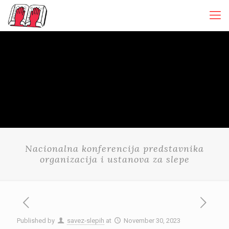
Nacionalna konferencija predstavnika
organizacija i ustanova za slepe
Published by
savez-slepih
at
November 30, 2023