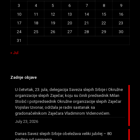
3
4
5
6
7
8
9
10
11
12
13
14
15
16
17
18
19
20
21
22
23
24
25
26
27
28
29
30
31
« Jul
Zadnje objave
U četvrtak, 23. jula, delegacija Saveza slepih Srbije i Okružne
organizacije slepih Zaječar, koju su činili predsednik Milan
Stošić i potpredsednik Okružne organizacije slepih Zaječar
Vojislav Izvonar, održala je radni sastanak sa
gradonačelnikom Zaječara Vladimirom Videnovićem.
July 23, 2026
Danas Savez slepih Srbije obeležava veliki jubilej – 80
godina od osnivanja.