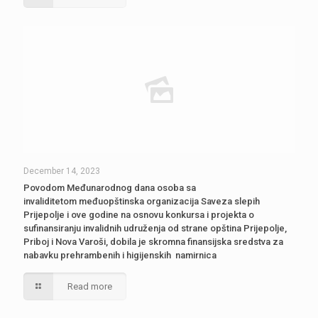
December 14, 2023
Povodom Međunarodnog dana osoba sa
invaliditetom međuopštinska organizacija Saveza slepih
Prijepolje i ove godine na osnovu konkursa i projekta o
sufinansiranju invalidnih udruženja od strane opština Prijepolje,
Priboj i Nova Varoši, dobila je skromna finansijska sredstva za
nabavku prehrambenih i higijenskih namirnica
Read more