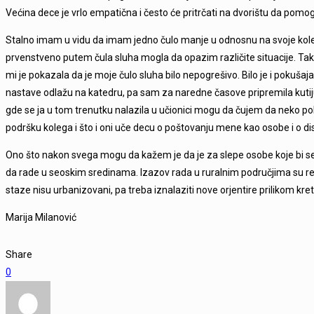
Većina dece je vrlo empatična i često će pritrčati na dvorištu da pomog
Stalno imam u vidu da imam jedno čulo manje u odnosnu na svoje kole
prvenstveno putem čula sluha mogla da opazim različite situacije. Tako 
mi je pokazala da je moje čulo sluha bilo nepogrešivo. Bilo je i pokušaj
nastave odlažu na katedru, pa sam za naredne časove pripremila kutij
gde se ja u tom trenutku nalazila u učionici mogu da čujem da neko pok
podršku kolega i što i oni uče decu o poštovanju mene kao osobe i o disc
Ono što nakon svega mogu da kažem je da je za slepe osobe koje bi se
da rade u seoskim sredinama. Izazov rada u ruralnim područjima su ređi
staze nisu urbanizovani, pa treba iznalaziti nove orjentire prilikom kr
Marija Milanović
Share
0