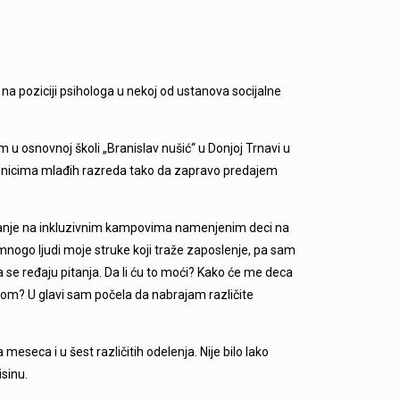
na poziciji psihologa u nekoj od ustanova socijalne
osnovnoj školi „Branislav nušić“ u Donjoj Trnavi u
enicima mlađih razreda tako da zapravo predajem
vanje na inkluzivnim kampovima namenjenim deci na
 mnogo ljudi moje struke koji traže zaposlenje, pa sam
se ređaju pitanja. Da li ću to moći? Kako će me deca
ecom? U glavi sam počela da nabrajam različite
eseca i u šest različitih odelenja. Nije bilo lako
sinu.