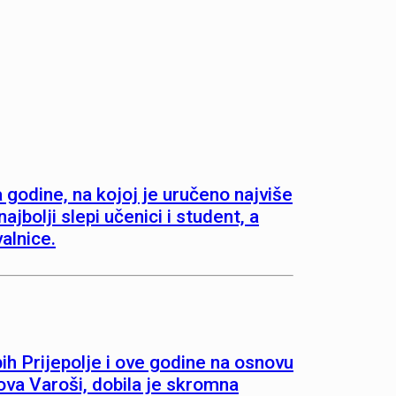
godine, na kojoj je uručeno najviše
jbolji slepi učenici i student, a
alnice.
 Prijepolje i ove godine na osnovu
Nova Varoši, dobila je skromna