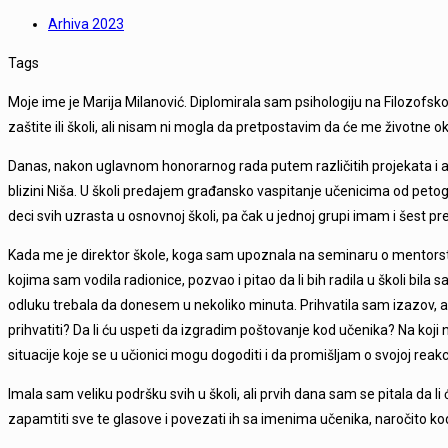
Arhiva 2023
Tags
Moje ime je Marija Milanović. Diplomirala sam psihologiju na Filozofsk
zaštite ili školi, ali nisam ni mogla da pretpostavim da će me životne 
Danas, nakon uglavnom honorarnog rada putem različitih projekata i 
blizini Niša. U školi predajem građansko vaspitanje učenicima od p
deci svih uzrasta u osnovnoj školi, pa čak u jednoj grupi imam i šest pr
Kada me je direktor škole, koga sam upoznala na seminaru o mentors
kojima sam vodila radionice, pozvao i pitao da li bih radila u školi bi
odluku trebala da donesem u nekoliko minuta. Prihvatila sam izazov, a
prihvatiti? Da li ću uspeti da izgradim poštovanje kod učenika? Na koj
situacije koje se u učionici mogu dogoditi i da promišljam o svojoj reakcij
Imala sam veliku podršku svih u školi, ali prvih dana sam se pitala da l
zapamtiti sve te glasove i povezati ih sa imenima učenika, naročito k