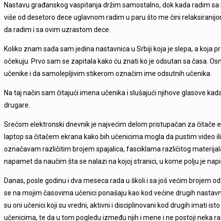
Nastavu građanskog vaspitanja držim samostalno, dok kada radim s
više od desetoro dece uglavnom radim u paru što me čini relaksiranijom. 
da radim i sa ovim uzrastom dece.
Koliko znam sada sam jedina nastavnica u Srbiji koja je slepa, a koja
očekuju. Prvo sam se zapitala kako ću znati ko je odsutan sa časa. O
učenike i da samolepljivim stikerom označim ime odsutnih učenika.
Na taj način sam čitajući imena učenika i slušajući njihove glasove ka
drugare.
Srećom elektronski dnevnik je najvećim delom pristupačan za čitače 
laptop sa čitačem ekrana kako bih učenicima mogla da pustim video il
označavam različitim brojem spajalica, fasciklama različitog materijal
napamet da naučim šta se nalazi na kojoj stranici, u kome polju je nap
Danas, posle godinu i dva meseca rada u školi i sa još većim brojem
se na mojim časovima učenici ponašaju kao kod većine drugih nastavnik
su oni učenici koji su vredni, aktivni i disciplinovani kod drugih imati
učenicima, te da u tom pogledu između njih i mene i ne postoji neka ra