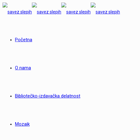
Početna
O nama
Bibliotečko-izdavačka delatnost
Mozaik