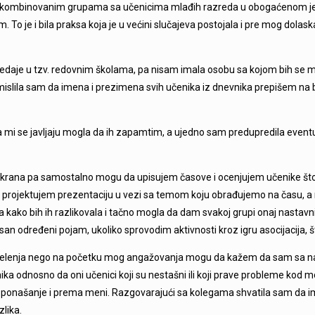
a kombinovanim grupama sa učenicima mlađih razreda u obogaćenom j
To je i bila praksa koja je u većini slučajeva postojala i pre mog dolask
 predaje u tzv. redovnim školama, pa nisam imala osobu sa kojom bih se 
smislila sam da imena i prezimena svih učenika iz dnevnika prepišem n
da mi se javljaju mogla da ih zapamtim, a ujedno sam predupredila eventu
ekrana pa samostalno mogu da upisujem časove i ocenjujem učenike što 
i projektujem prezentaciju u vezi sa temom koju obrađujemo na času, a 
a kako bih ih razlikovala i tačno mogla da dam svakoj grupi onaj nastavn
isan određeni pojam, ukoliko sprovodim aktivnosti kroz igru asocijacija,
 odelenja nego na početku mog angažovanja mogu da kažem da sam sa na
a odnosno da oni učenici koji su nestašni ili koji prave probleme kod mo
 isto ponašanje i prema meni. Razgovarajući sa kolegama shvatila sam da i
zlika.