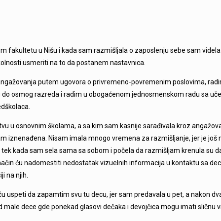
om fakultetu u Nišu i kada sam razmišljala o zaposlenju sebe sam videla 
okolnosti usmeriti na to da postanem nastavnica.
angažovanja putem ugovora o privremeno-povremenim poslovima, radim u 
etog do osmog razreda i radim u obogaćenom jednosmenskom radu sa uč
edškolaca.
tvu u osnovnim školama, a sa kim sam kasnije sarađivala kroz angažo
la sam iznenađena. Nisam imala mnogo vremena za razmišljanje, jer je još
 tek kada sam sela sama sa sobom i počela da razmišljam krenula su da 
i način ću nadomestiti nedostatak vizuelnih informacija u kontaktu sa d
i na njih.
i ću uspeti da zapamtim svu tu decu, jer sam predavala u pet, a nakon dva m
od male dece gde ponekad glasovi dečaka i devojčica mogu imati sličnu vi