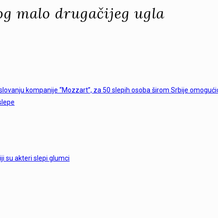
nog malo drugačijeg ugla
oslovanju kompanije “Mozzart”, za 50 slepih osoba širom Srbije omogući
slepe
i su akteri slepi glumci