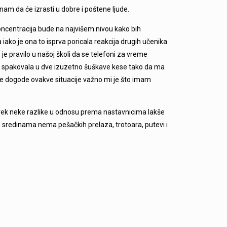
nam da će izrasti u dobre i poštene ljude.
ncentracija bude na najvišem nivou kako bih
iako je ona to isprva poricala reakcija drugih učenika
je pravilo u našoj školi da se telefoni za vreme
am spakovala u dve izuzetno šuškave kese tako da ma
 se dogode ovakve situacije važno mi je što imam
uvek neke razlike u odnosu prema nastavnicima lakše
m sredinama nema pešačkih prelaza, trotoara, putevi i