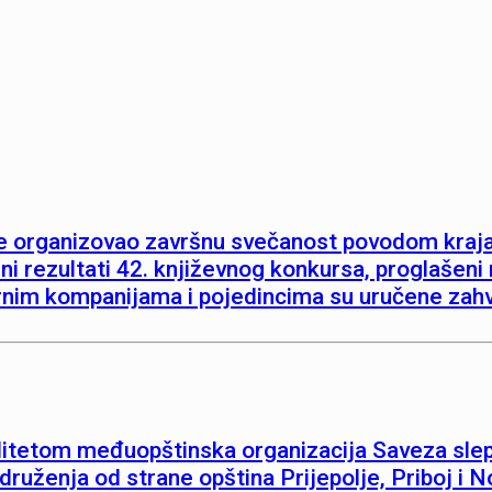
je organizovao završnu svečanost povodom kraja 
i rezultati 42. književnog konkursa, proglašeni na
rnim kompanijama i pojedincima su uručene zahv
etom međuopštinska organizacija Saveza slepih
udruženja od strane opština Prijepolje, Priboj i 