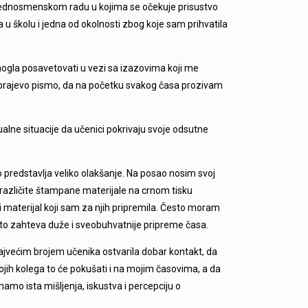
ednosmenskom radu u kojima se očekuje prisustvo
a u školu i jedna od okolnosti zbog koje sam prihvatila
mogla posavetovati u vezi sa izazovima koji me
a brajevo pismo, da na početku svakog časa prozivam
alne situacije da učenici pokrivaju svoje odsutne
predstavlja veliko olakšanje. Na posao nosim svoj
različite štampane materijale na crnom tisku
i materijal koji sam za njih pripremila. Često moram
 što zahteva duže i sveobuhvatnije pripreme časa.
jvećim brojem učenika ostvarila dobar kontakt, da
jih kolega to će pokušati i na mojim časovima, a da
mamo ista mišljenja, iskustva i percepciju o