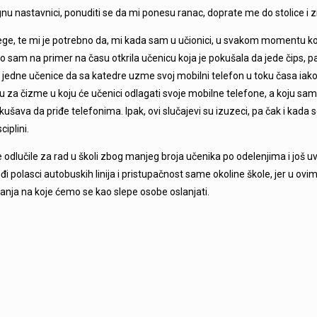
nu nastavnici, ponuditi se da mi ponesu ranac, doprate me do stolice i z
ge, te mi je potrebno da, mi kada sam u učionici, u svakom momentu ko
sam na primer na času otkrila učenicu koja je pokušala da jede čips, pa 
a jedne učenice da sa katedre uzme svoj mobilni telefon u toku časa iako 
u za čizme u koju će učenici odlagati svoje mobilne telefone, a koju s
ušava da priđe telefonima. Ipak, ovi slučajevi su izuzeci, pa čak i kada
iplini.
 odlučile za rad u školi zbog manjeg broja učenika po odelenjima i još 
 polasci autobuskih linija i pristupačnost same okoline škole, jer u ovi
etanja na koje ćemo se kao slepe osobe oslanjati.