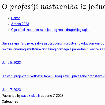
O profesiji nastavnika iz jed
Home
Arhiva 2023
O profesiji nastavnika iz jednog malo drugačijeg ugla
Savez slepih Srbije je, zahvaljujući podršci i društveno odgovornom p
revolucionarnog, multifunkcionalnog pomagala pametne rukavice za 
June 5, 2023
U okviru projekta “Svetlost u tami” u Kragujevcu prikazane predstave čij
June 7, 2023
Published by
savez-slepih
at
June 7, 2023
Categories