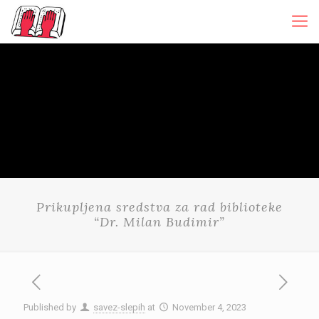
Prikupljena sredstva za rad biblioteke
“Dr. Milan Budimir”
Published by
savez-slepih
at
November 4, 2023