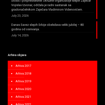
Stošić i potpredsednik Okružne organizacije slepih Zaječar
Vojislav Izvonar, održala je radni sastanak sa
gradonačelnikom Zaječara Vladimirom Videnovićem.
July 23, 2026
Danas Savez slepih Srbije obeležava veliki jubilej – 80
godina od osnivanja.
July 14, 2026
Arhiva objava
Arhiva 2017
Arhiva 2018
Arhiva 2019
Arhiva 2020
Arhiva 2021
Arhiva 2022