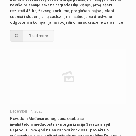
najviše priznanje saveza nagrada Filip Višnjić, proglašeni
rezultati 42. književnog konkursa, proglašeni najbolji slepi
učenici i student, a najzaslužnijim institucijama društveno
odgovornim kompanijama i pojedincima su uručene zahvalnice.
Read more
December 14, 2023
Povodom Međunarodnog dana osoba sa
invaliditetom međuopštinska organizacija Saveza slepih
Prijepolje i ove godine na osnovu konkursa i projekta o
sufinansiranju invalidnih udruženja od strane opština Prijepolje,