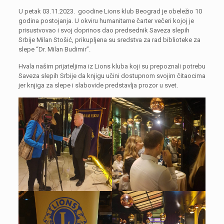
U petak 03.11.2023. goodine Lions klub Beograd je obeležio 10
godina postojanja. U okviru humanitarne čarter večeri kojoj je
prisustvovao i svoj doprinos dao predsednik Saveza slepih
Srbije Milan Stošić, prikupljena su sredstva za rad biblioteke za
slepe “Dr. Milan Budimir”.
Hvala našim prijateljima iz Lions kluba koji su prepoznali potrebu
Saveza slepih Srbije da knjigu učini dostupnom svojim čitaocima
jer knjiga za slepe i slabovide predstavlja prozor u svet.