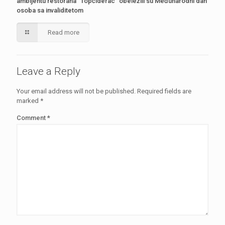
ambijentu restorana “Topčiderac” obeležili su Međunarodni dan
osoba sa invaliditetom
Read more
Leave a Reply
Your email address will not be published.
Required fields are
marked
*
Comment
*