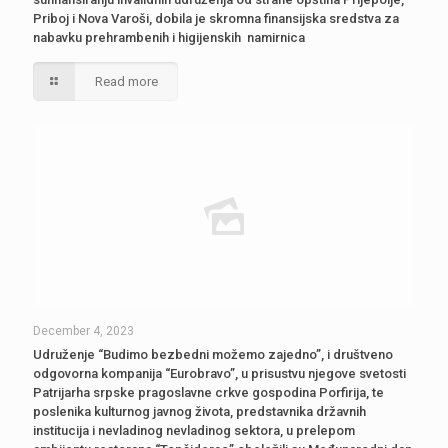
Priboj i Nova Varoši, dobila je skromna finansijska sredstva za
nabavku prehrambenih i higijenskih namirnica
Read more
December 4, 2023
Udruženje “Budimo bezbedni možemo zajedno”, i društveno
odgovorna kompanija “Eurobravo”, u prisustvu njegove svetosti
Patrijarha srpske pragoslavne crkve gospodina Porfirija, te
poslenika kulturnog javnog života, predstavnika državnih
institucija i nevladinog nevladinog sektora, u prelepom