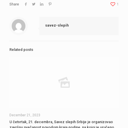
Share
1
savez-slepih
Related posts
December 21, 2023
U četvrtak, 21. decembra, Savez slepih Srbije je organizovao
završnu svečanost povodom kraja godine, na kojoj je uručeno