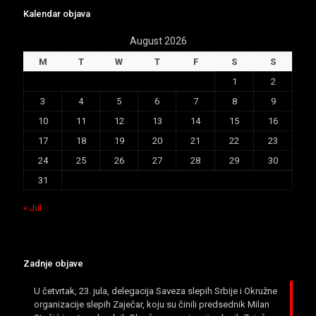
Kalendar objava
August 2026
M
T
W
T
F
S
S
1
2
3
4
5
6
7
8
9
10
11
12
13
14
15
16
17
18
19
20
21
22
23
24
25
26
27
28
29
30
31
« Jul
Zadnje objave
U četvrtak, 23. jula, delegacija Saveza slepih Srbije i Okružne
organizacije slepih Zaječar, koju su činili predsednik Milan